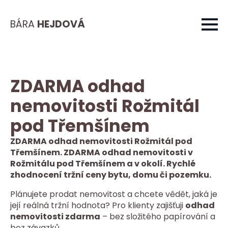
BÁRA
HEJDOVÁ
ZDARMA odhad
nemovitosti Rožmitál
pod Třemšínem
ZDARMA odhad nemovitosti Rožmitál pod
Třemšínem. ZDARMA odhad nemovitosti v
Rožmitálu pod Třemšínem a v okolí. Rychlé
zhodnocení tržní ceny bytu, domu či pozemku.
Plánujete prodat nemovitost a chcete vědět, jaká je
její reálná tržní hodnota? Pro klienty zajišťuji
odhad
nemovitosti zdarma
– bez složitého papírování a
bez závazků.