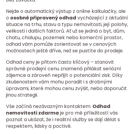
Nejde o automatický výstup z online kalkulačky, ale
o
osobně připravený odhad
vycházející z aktuální
situace na trhu, stavu a typu nemovitosti, její polohy,
velikosti i dalších faktorů. Ať už se jedná o byt, dům,
chatu, chalupu, pozemek nebo komerční prostor,
odhad vám pomůže zorientovat se v cenových
možnostech ještě dříve, než se pustíte do prodeje.
Odhad ceny je přitom často klíčový – stanovit
správně prodejní cenu znamená přilákat seriózní
zájemce a zároveň nepřijít o potenciální zisk. Díky
zkušenostem vám mohu poradit i s drobnými
úpravami, které mohou cenu zvýšit, nebo doporučit
jinou strategii.
Vše začíná nezávazným kontaktem.
Odhad
nemovitosti zdarma
je pro mě příležitostí vás
poznat a ukázat, že i realitní služby se dají dělat s
respektem, lidsky a poctivě.