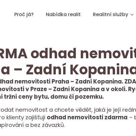
Proč já?
Nabídka realit
Realitní služby
RMA odhad nemovit
a – Zadní Kopanin
had nemovitosti Praha – Zadní Kopanina. Z
vitosti v Praze – Zadní Kopanina a v okolí. Ry
 tržní ceny bytu, domu či pozemku.
rodat nemovitost a chcete vědět, jaká je její reáln
 klienty zajišťuji
odhad nemovitosti zdarma
– 
apírování a bez závazků.