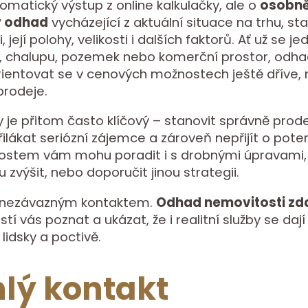
omatický výstup z online kalkulačky, ale o
osobn
ý odhad
vycházející z aktuální situace na trhu, st
 její polohy, velikosti i dalších faktorů. Ať už se je
, chalupu, pozemek nebo komerční prostor, odh
entovat se v cenových možnostech ještě dříve, 
prodeje.
je přitom často klíčový – stanovit správně prode
lákat seriózní zájemce a zároveň nepřijít o potenc
nostem vám mohu poradit i s drobnými úpravami,
zvýšit, nebo doporučit jinou strategii.
 nezávazným kontaktem.
Odhad nemovitosti z
stí vás poznat a ukázat, že i realitní služby se dají
lidsky a poctivě.
lý kontakt