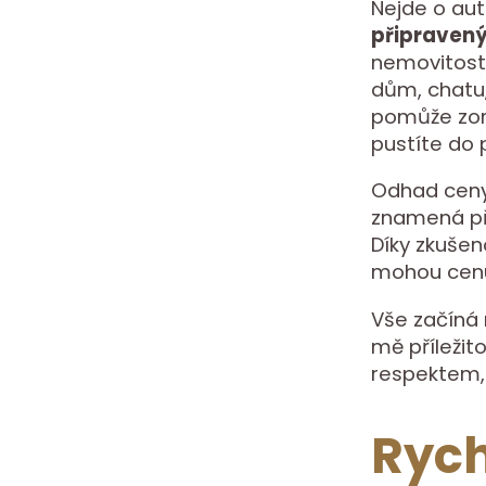
Nejde o aut
připraven
nemovitosti,
dům, chatu
pomůže zori
pustíte do 
Odhad ceny 
znamená při
Díky zkuše
mohou cenu 
Vše začíná
mě příležito
respektem, 
Rych