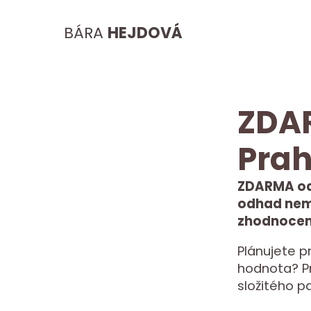
BÁRA
HEJDOVÁ
ZDA
Prah
ZDARMA od
odhad nemo
zhodnocení
Plánujete p
hodnota? Pro
složitého p