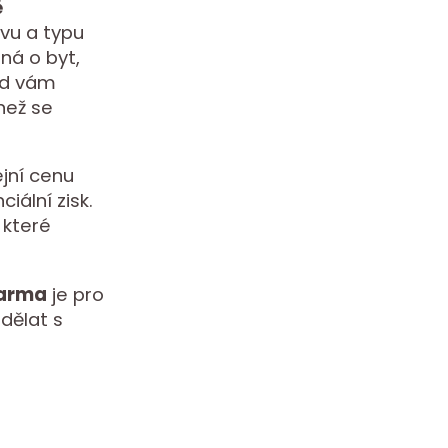
ě
avu a typu
dná o byt,
ad vám
než se
jní cenu
iální zisk.
 které
darma
je pro
 dělat s