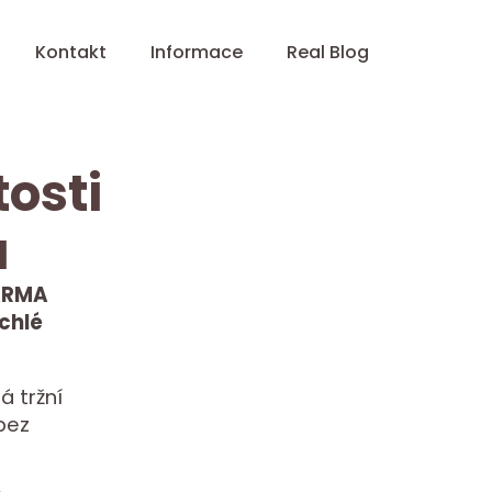
Kontakt
Informace
Real Blog
osti
a
DARMA
chlé
á tržní
bez