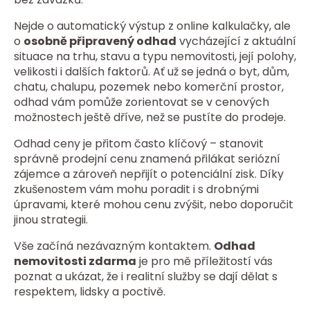
Nejde o automatický výstup z online kalkulačky, ale
o
osobně připravený odhad
vycházející z aktuální
situace na trhu, stavu a typu nemovitosti, její polohy,
velikosti i dalších faktorů. Ať už se jedná o byt, dům,
chatu, chalupu, pozemek nebo komerční prostor,
odhad vám pomůže zorientovat se v cenových
možnostech ještě dříve, než se pustíte do prodeje.
Odhad ceny je přitom často klíčový – stanovit
správně prodejní cenu znamená přilákat seriózní
zájemce a zároveň nepřijít o potenciální zisk. Díky
zkušenostem vám mohu poradit i s drobnými
úpravami, které mohou cenu zvýšit, nebo doporučit
jinou strategii.
Vše začíná nezávazným kontaktem.
Odhad
nemovitosti zdarma
je pro mě příležitostí vás
poznat a ukázat, že i realitní služby se dají dělat s
respektem, lidsky a poctivě.