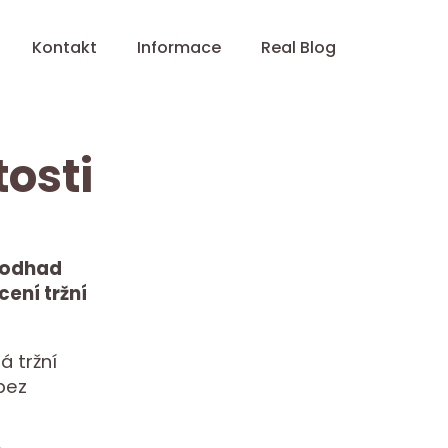
Kontakt
Informace
Real Blog
osti
 odhad
cení tržní
á tržní
bez