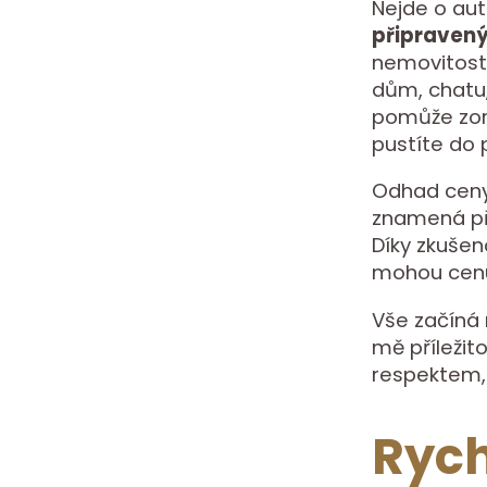
Nejde o aut
připraven
nemovitosti,
dům, chatu
pomůže zori
pustíte do 
Odhad ceny 
znamená při
Díky zkuše
mohou cenu 
Vše začíná
mě příležito
respektem, 
Rych