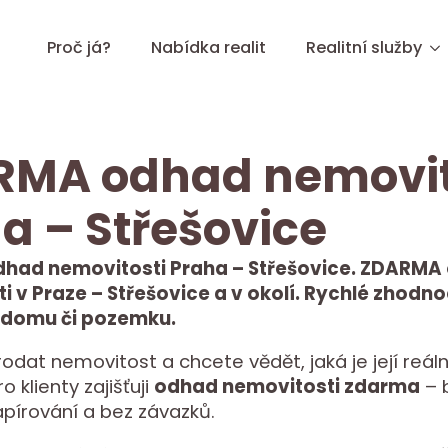
Proč já?
Nabídka realit
Realitní služby
RMA odhad nemovit
a – Střešovice
had nemovitosti Praha – Střešovice. ZDARMA
 v Praze – Střešovice a v okolí. Rychlé zhodno
 domu či pozemku.
rodat nemovitost a chcete vědět, jaká je její reáln
 klienty zajišťuji
odhad nemovitosti zdarma
– 
apírování a bez závazků.