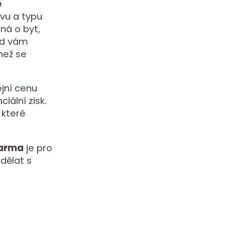
ě
avu a typu
dná o byt,
ad vám
než se
jní cenu
iální zisk.
 které
darma
je pro
 dělat s