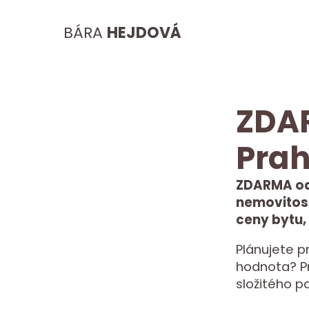
BÁRA
HEJDOVÁ
ZDA
Prah
ZDARMA od
nemovitosti
ceny bytu,
Plánujete p
hodnota? Pro
složitého p