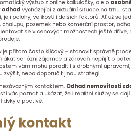
omatický výstup z online kalkulačky, ale o
osobn
ý odhad
vycházející z aktuální situace na trhu, st
 její polohy, velikosti i dalších faktorů. Ať už se je
, chalupu, pozemek nebo komerční prostor, odh
entovat se v cenových možnostech ještě dříve, 
prodeje.
je přitom často klíčový – stanovit správně prode
lákat seriózní zájemce a zároveň nepřijít o potenc
nostem vám mohu poradit i s drobnými úpravami,
zvýšit, nebo doporučit jinou strategii.
 nezávazným kontaktem.
Odhad nemovitosti z
stí vás poznat a ukázat, že i realitní služby se dají
lidsky a poctivě.
lý kontakt