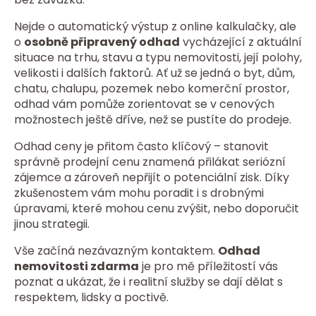
Nejde o automatický výstup z online kalkulačky, ale
o
osobně připravený odhad
vycházející z aktuální
situace na trhu, stavu a typu nemovitosti, její polohy,
velikosti i dalších faktorů. Ať už se jedná o byt, dům,
chatu, chalupu, pozemek nebo komerční prostor,
odhad vám pomůže zorientovat se v cenových
možnostech ještě dříve, než se pustíte do prodeje.
Odhad ceny je přitom často klíčový – stanovit
správně prodejní cenu znamená přilákat seriózní
zájemce a zároveň nepřijít o potenciální zisk. Díky
zkušenostem vám mohu poradit i s drobnými
úpravami, které mohou cenu zvýšit, nebo doporučit
jinou strategii.
Vše začíná nezávazným kontaktem.
Odhad
nemovitosti zdarma
je pro mě příležitostí vás
poznat a ukázat, že i realitní služby se dají dělat s
respektem, lidsky a poctivě.