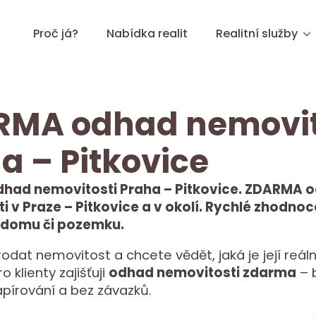
Proč já?
Nabídka realit
Realitní služby
RMA odhad nemovit
a – Pitkovice
had nemovitosti Praha – Pitkovice. ZDARMA 
 v Praze – Pitkovice a v okolí. Rychlé zhodnoce
 domu či pozemku.
rodat nemovitost a chcete vědět, jaká je její reáln
 klienty zajišťuji
odhad nemovitosti zdarma
– 
apírování a bez závazků.