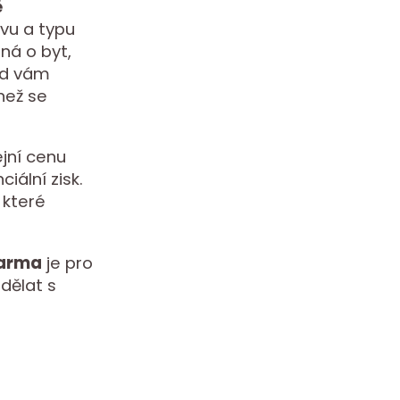
ě
avu a typu
dná o byt,
ad vám
než se
jní cenu
iální zisk.
 které
darma
je pro
 dělat s