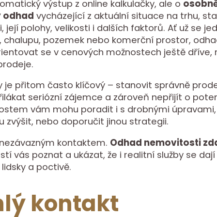
omatický výstup z online kalkulačky, ale o
osobn
ý odhad
vycházející z aktuální situace na trhu, st
 její polohy, velikosti i dalších faktorů. Ať už se je
, chalupu, pozemek nebo komerční prostor, odh
entovat se v cenových možnostech ještě dříve, 
prodeje.
je přitom často klíčový – stanovit správně prode
lákat seriózní zájemce a zároveň nepřijít o potenc
nostem vám mohu poradit i s drobnými úpravami,
zvýšit, nebo doporučit jinou strategii.
 nezávazným kontaktem.
Odhad nemovitosti z
stí vás poznat a ukázat, že i realitní služby se dají
lidsky a poctivě.
lý kontakt