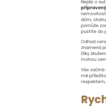
Nejde o aut
připraven
nemovitosti,
dům, chatu
pomůže zori
pustíte do 
Odhad ceny 
znamená při
Díky zkuše
mohou cenu 
Vše začíná
mě příležito
respektem, 
Rych