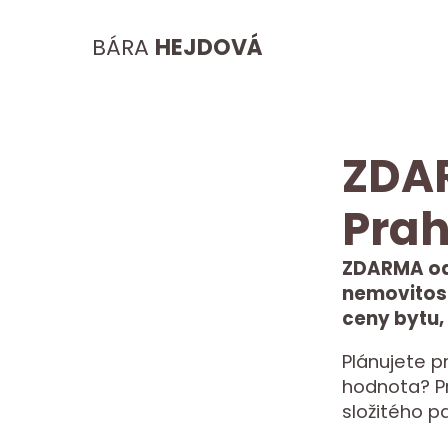
BÁRA
HEJDOVÁ
ZDA
Prah
ZDARMA od
nemovitosti
ceny bytu,
Plánujete p
hodnota? Pro
složitého p