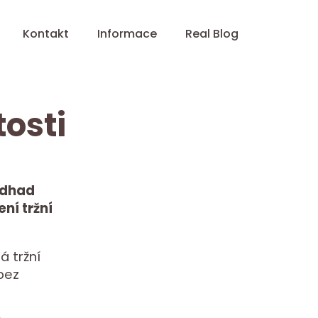
Kontakt
Informace
Real Blog
osti
odhad
ní tržní
á tržní
bez