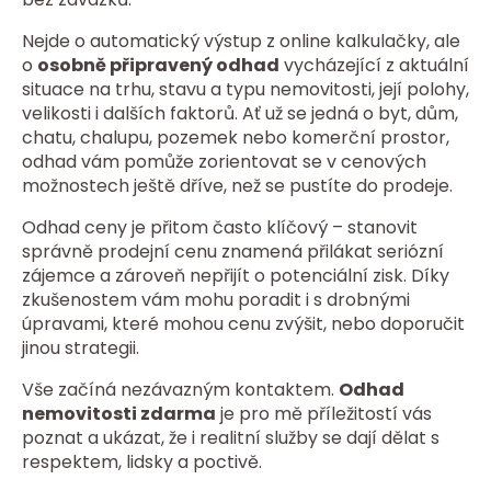
Nejde o automatický výstup z online kalkulačky, ale
o
osobně připravený odhad
vycházející z aktuální
situace na trhu, stavu a typu nemovitosti, její polohy,
velikosti i dalších faktorů. Ať už se jedná o byt, dům,
chatu, chalupu, pozemek nebo komerční prostor,
odhad vám pomůže zorientovat se v cenových
možnostech ještě dříve, než se pustíte do prodeje.
Odhad ceny je přitom často klíčový – stanovit
správně prodejní cenu znamená přilákat seriózní
zájemce a zároveň nepřijít o potenciální zisk. Díky
zkušenostem vám mohu poradit i s drobnými
úpravami, které mohou cenu zvýšit, nebo doporučit
jinou strategii.
Vše začíná nezávazným kontaktem.
Odhad
nemovitosti zdarma
je pro mě příležitostí vás
poznat a ukázat, že i realitní služby se dají dělat s
respektem, lidsky a poctivě.