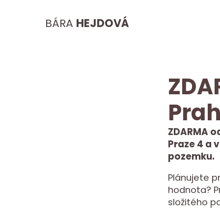
BÁRA
HEJDOVÁ
ZDA
Prah
ZDARMA od
Praze 4 a v
pozemku.
Plánujete p
hodnota? Pro
složitého p