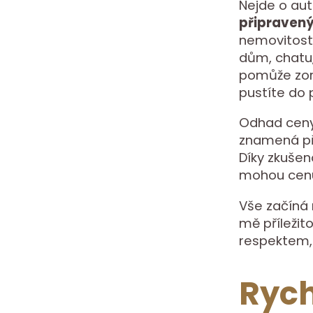
Nejde o aut
připraven
nemovitosti,
dům, chatu
pomůže zori
pustíte do 
Odhad ceny 
znamená při
Díky zkuše
mohou cenu 
Vše začíná
mě příležito
respektem, 
Rych