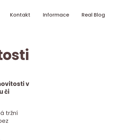
Kontakt
Informace
Real Blog
osti
vitosti v
u či
á tržní
bez