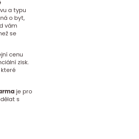
ě
avu a typu
dná o byt,
ad vám
než se
jní cenu
iální zisk.
 které
darma
je pro
 dělat s