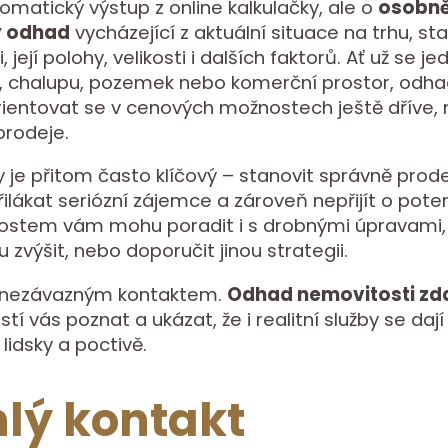
omatický výstup z online kalkulačky, ale o
osobn
ý odhad
vycházející z aktuální situace na trhu, st
 její polohy, velikosti i dalších faktorů. Ať už se je
, chalupu, pozemek nebo komerční prostor, odh
entovat se v cenových možnostech ještě dříve, 
prodeje.
je přitom často klíčový – stanovit správně prode
lákat seriózní zájemce a zároveň nepřijít o potenc
nostem vám mohu poradit i s drobnými úpravami,
zvýšit, nebo doporučit jinou strategii.
 nezávazným kontaktem.
Odhad nemovitosti z
stí vás poznat a ukázat, že i realitní služby se dají
lidsky a poctivě.
lý kontakt