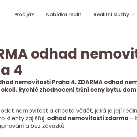
Proč já?
Nabídka realit
Realitní služby
RMA odhad nemovit
a 4
had nemovitosti Praha 4. ZDARMA odhad nemo
 okolí. Rychlé zhodnocení tržní ceny bytu, dom
rodat nemovitost a chcete vědět, jaká je její reáln
 klienty zajišťuji
odhad nemovitosti zdarma
– 
apírování a bez závazků.