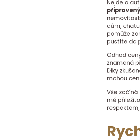
Nejde o aut
připraven
nemovitosti,
dům, chatu
pomůže zori
pustíte do 
Odhad ceny 
znamená při
Díky zkuše
mohou cenu 
Vše začíná
mě příležito
respektem, 
Rych