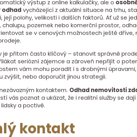
omatický výstup z online kalkulačky, ale o
osobn
ý odhad
vycházející z aktuální situace na trhu, st
 její polohy, velikosti i dalších faktorů. Ať už se je
, chalupu, pozemek nebo komerční prostor, odh
entovat se v cenových možnostech ještě dříve, 
prodeje.
je přitom často klíčový – stanovit správně prode
lákat seriózní zájemce a zároveň nepřijít o potenc
nostem vám mohu poradit i s drobnými úpravami,
zvýšit, nebo doporučit jinou strategii.
 nezávazným kontaktem.
Odhad nemovitosti z
stí vás poznat a ukázat, že i realitní služby se dají
lidsky a poctivě.
lý kontakt