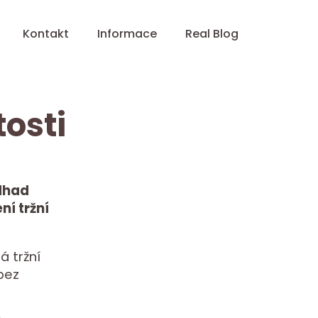
Kontakt
Informace
Real Blog
osti
dhad
ní tržní
á tržní
bez