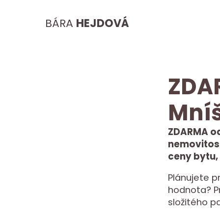
BÁRA
HEJDOVÁ
ZDA
Mníš
ZDARMA od
nemovitost
ceny bytu,
Plánujete p
hodnota? Pro
složitého p