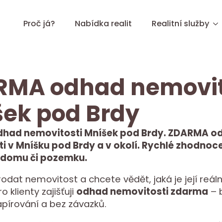
Proč já?
Nabídka realit
Realitní služby
RMA odhad nemovit
ek pod Brdy
had nemovitosti Mníšek pod Brdy. ZDARMA o
i v Mníšku pod Brdy a v okolí. Rychlé zhodnoce
 domu či pozemku.
rodat nemovitost a chcete vědět, jaká je její reáln
 klienty zajišťuji
odhad nemovitosti zdarma
– 
apírování a bez závazků.