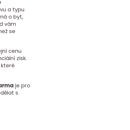
ě
avu a typu
dná o byt,
ad vám
než se
jní cenu
iální zisk.
 které
darma
je pro
 dělat s