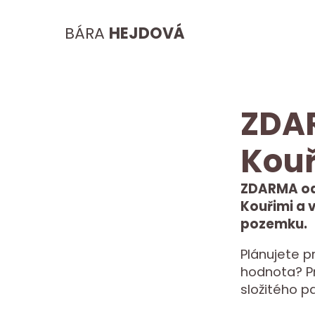
BÁRA
HEJDOVÁ
ZDA
Kou
ZDARMA od
Kouřimi a v
pozemku.
Plánujete p
hodnota? Pro
složitého p