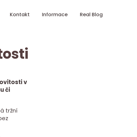
Kontakt
Informace
Real Blog
osti
vitosti v
u či
á tržní
bez