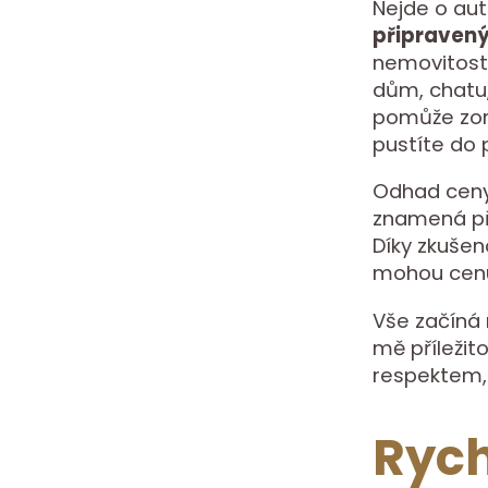
Nejde o aut
připraven
nemovitosti,
dům, chatu
pomůže zori
pustíte do 
Odhad ceny 
znamená při
Díky zkuše
mohou cenu 
Vše začíná
mě příležito
respektem, 
Rych