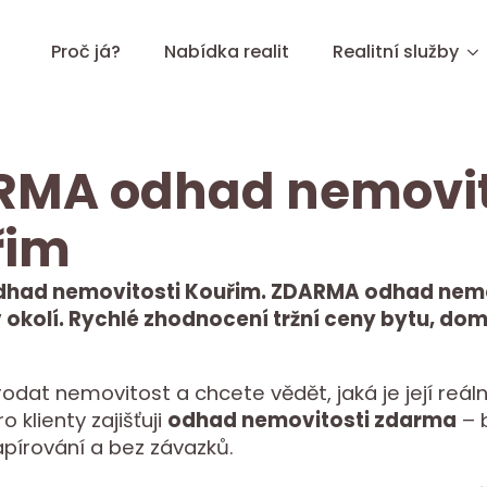
Proč já?
Nabídka realit
Realitní služby
RMA odhad nemovit
řim
had nemovitosti Kouřim. ZDARMA odhad nemo
 okolí. Rychlé zhodnocení tržní ceny bytu, dom
rodat nemovitost a chcete vědět, jaká je její reáln
 klienty zajišťuji
odhad nemovitosti zdarma
– 
apírování a bez závazků.