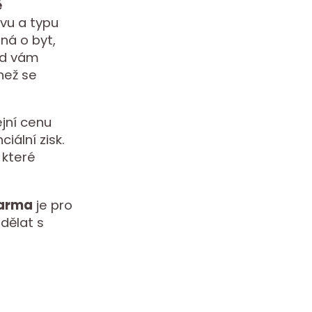
ě
avu a typu
dná o byt,
ad vám
než se
jní cenu
iální zisk.
 které
darma
je pro
 dělat s