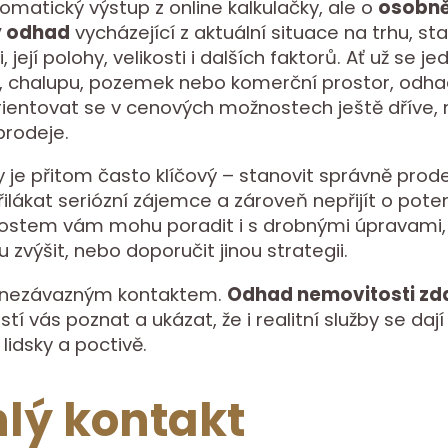
omatický výstup z online kalkulačky, ale o
osobn
ý odhad
vycházející z aktuální situace na trhu, st
 její polohy, velikosti i dalších faktorů. Ať už se je
, chalupu, pozemek nebo komerční prostor, odh
entovat se v cenových možnostech ještě dříve, 
prodeje.
je přitom často klíčový – stanovit správně prode
lákat seriózní zájemce a zároveň nepřijít o potenc
nostem vám mohu poradit i s drobnými úpravami,
zvýšit, nebo doporučit jinou strategii.
 nezávazným kontaktem.
Odhad nemovitosti z
stí vás poznat a ukázat, že i realitní služby se dají
lidsky a poctivě.
lý kontakt