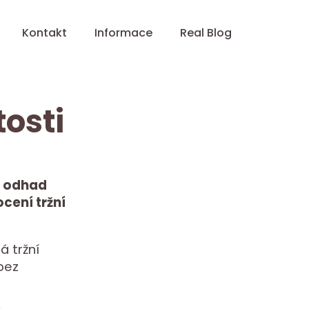
Kontakt
Informace
Real Blog
osti
A odhad
cení tržní
á tržní
bez