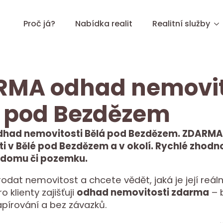
Proč já?
Nabídka realit
Realitní služby
RMA odhad nemovit
 pod Bezdězem
had nemovitosti Bělá pod Bezdězem. ZDARM
i v Bělé pod Bezdězem a v okolí. Rychlé zhodno
 domu či pozemku.
rodat nemovitost a chcete vědět, jaká je její reáln
 klienty zajišťuji
odhad nemovitosti zdarma
– 
apírování a bez závazků.