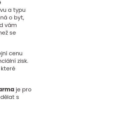
ě
avu a typu
dná o byt,
ad vám
než se
jní cenu
iální zisk.
 které
darma
je pro
 dělat s