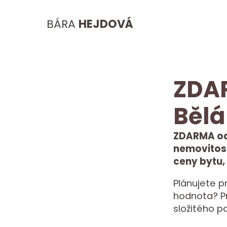
BÁRA
HEJDOVÁ
ZDA
Bělá
ZDARMA od
nemovitost
ceny bytu,
Plánujete p
hodnota? Pro
složitého p