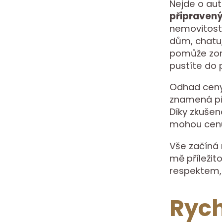
Nejde o aut
připraven
nemovitosti,
dům, chatu
pomůže zori
pustíte do 
Odhad ceny 
znamená při
Díky zkuše
mohou cenu 
Vše začíná
mě příležito
respektem, 
Rych