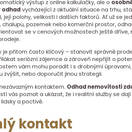
omatický výstup z online kalkulačky, ale o
osobn
ý odhad
vycházející z aktuální situace na trhu, st
 její polohy, velikosti i dalších faktorů. Ať už se je
, chalupu, pozemek nebo komerční prostor, odh
entovat se v cenových možnostech ještě dříve, 
prodeje.
je přitom často klíčový – stanovit správně prode
lákat seriózní zájemce a zároveň nepřijít o potenc
nostem vám mohu poradit i s drobnými úpravami,
zvýšit, nebo doporučit jinou strategii.
 nezávazným kontaktem.
Odhad nemovitosti z
stí vás poznat a ukázat, že i realitní služby se dají
lidsky a poctivě.
lý kontakt