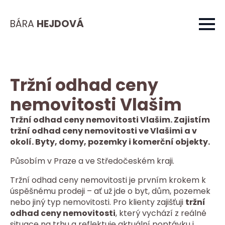
BÁRA
HEJDOVÁ
Tržní odhad ceny
nemovitosti Vlašim
Tržní odhad ceny nemovitosti Vlašim. Zajistím
tržní odhad ceny nemovitosti ve Vlašimi a v
okolí. Byty, domy, pozemky i komerční objekty.
Působím v Praze a ve Středočeském kraji.
Tržní odhad ceny nemovitosti je prvním krokem k
úspěšnému prodeji – ať už jde o byt, dům, pozemek
nebo jiný typ nemovitosti. Pro klienty zajišťuji
tržní
odhad ceny nemovitosti
, který vychází z reálné
situace na trhu a reflektuje aktuální poptávku i