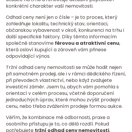
konkrétní charakter vaší nemovitosti.
Odhad ceny není jen o čísle – je to proces, který
zohledňuje lokalitu, technický stav, orientaci,
občanskou vybavenost v okolí, konkurenci na trhu i
další specifické faktory. Díky těmto informacím
společně stanovíme
férovou a atraktivní cenu
,
která osloví kupující a zároveň vám přinese
odpovídající výnos.
Tržní odhad ceny nemovitosti se může hodit nejen
při samotném prodeji, ale i v rámci dědického řízení,
při převodech vlastnictví, nebo když zvažujete
investiční záměr. Jsem tu, abych vám pomohla s
orientací v celém procesu, včetně doporučení
jednoduchých úprav, které mohou zvýšit prodejní
cenu, nebo třeba zvážením prodeje formou aukce.
Věřím, že kombinace mé odbornosti, praxe a
osobního přístupu je to, co dělá rozdíl. Pokud
potřebujete
tržní odhad ceny nemovitosti
,