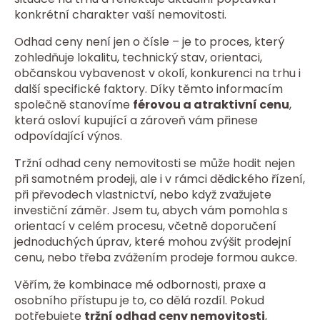
konkrétní charakter vaší nemovitosti.
Odhad ceny není jen o čísle – je to proces, který
zohledňuje lokalitu, technický stav, orientaci,
občanskou vybavenost v okolí, konkurenci na trhu i
další specifické faktory. Díky těmto informacím
společně stanovíme
férovou a atraktivní cenu
,
která osloví kupující a zároveň vám přinese
odpovídající výnos.
Tržní odhad ceny nemovitosti se může hodit nejen
při samotném prodeji, ale i v rámci dědického řízení,
při převodech vlastnictví, nebo když zvažujete
investiční záměr. Jsem tu, abych vám pomohla s
orientací v celém procesu, včetně doporučení
jednoduchých úprav, které mohou zvýšit prodejní
cenu, nebo třeba zvážením prodeje formou aukce.
Věřím, že kombinace mé odbornosti, praxe a
osobního přístupu je to, co dělá rozdíl. Pokud
potřebujete
tržní odhad ceny nemovitosti
,