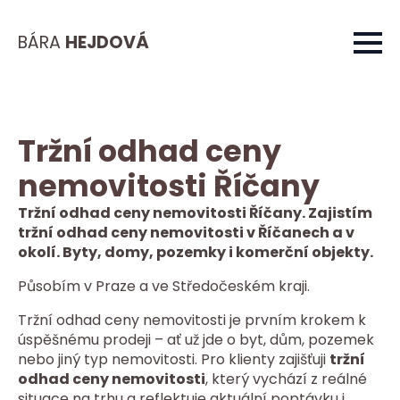
BÁRA
HEJDOVÁ
Tržní odhad ceny
nemovitosti Říčany
Tržní odhad ceny nemovitosti Říčany. Zajistím
tržní odhad ceny nemovitosti v Říčanech a v
okolí. Byty, domy, pozemky i komerční objekty.
Působím v Praze a ve Středočeském kraji.
Tržní odhad ceny nemovitosti je prvním krokem k
úspěšnému prodeji – ať už jde o byt, dům, pozemek
nebo jiný typ nemovitosti. Pro klienty zajišťuji
tržní
odhad ceny nemovitosti
, který vychází z reálné
situace na trhu a reflektuje aktuální poptávku i