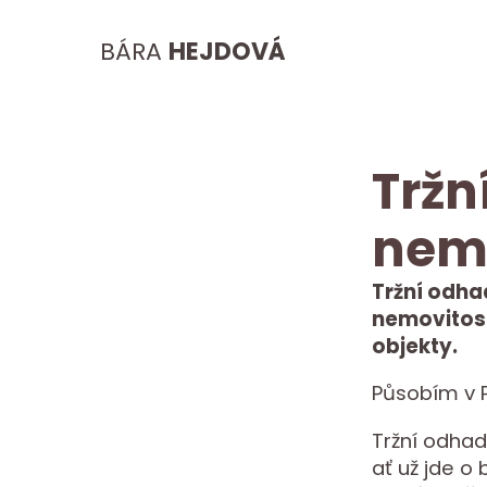
BÁRA
HEJDOVÁ
Tržn
nemo
Tržní odha
nemovitost
objekty.
Působím v P
Tržní odhad
ať už jde o