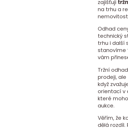
zajišťuji
trž
na trhu a r
nemovitosti
Odhad ceny n
technický s
trhu i dalš
stanovíme
vám přinese
Tržní odha
prodeji, ale
když zvažuj
orientací v
které moho
aukce.
Věřím, že k
dělá rozdíl