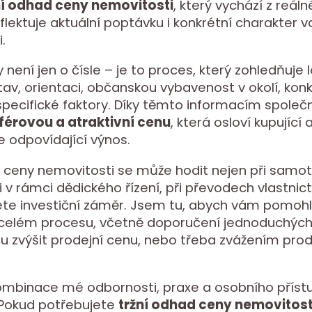
ní odhad ceny nemovitosti
, který vychází z reál
eflektuje aktuální poptávku i konkrétní charakter v
.
ení jen o čísle – je to proces, který zohledňuje lo
tav, orientaci, občanskou vybavenost v okolí, kon
í specifické faktory. Díky těmto informacím společ
férovou a atraktivní cenu
, která osloví kupující
 odpovídající výnos.
d ceny nemovitosti se může hodit nejen při sam
 i v rámci dědického řízení, při převodech vlastnic
ete investiční záměr. Jsem tu, abych vám pomohl
 celém procesu, včetně doporučení jednoduchých
u zvýšit prodejní cenu, nebo třeba zvážením pro
ombinace mé odbornosti, praxe a osobního přístu
. Pokud potřebujete
tržní odhad ceny nemovitost