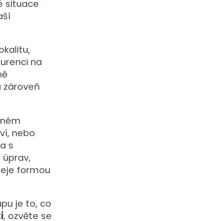
né situace
aší
kalitu,
kurenci na
ně
 a zároveň
otném
tví, nebo
a s
 úprav,
deje formou
pu je to, co
i
, ozvěte se