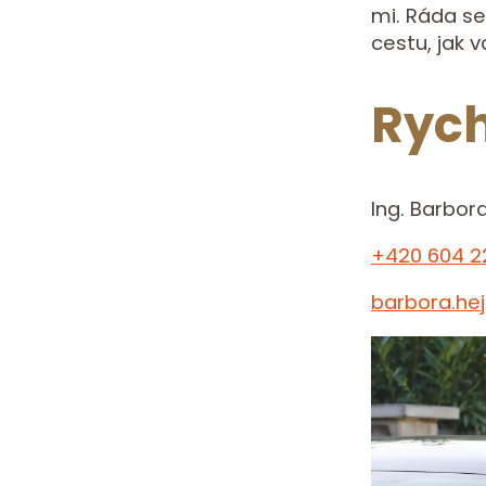
mi. Ráda se
cestu, jak 
Rych
Ing. Barbor
+420 604 2
barbora.he