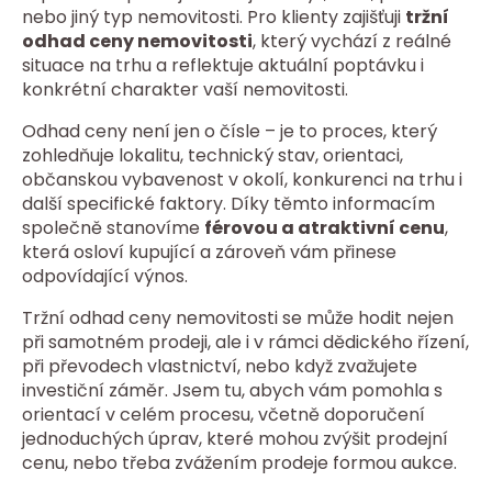
nebo jiný typ nemovitosti. Pro klienty zajišťuji
tržní
odhad ceny nemovitosti
, který vychází z reálné
situace na trhu a reflektuje aktuální poptávku i
konkrétní charakter vaší nemovitosti.
Odhad ceny není jen o čísle – je to proces, který
zohledňuje lokalitu, technický stav, orientaci,
občanskou vybavenost v okolí, konkurenci na trhu i
další specifické faktory. Díky těmto informacím
společně stanovíme
férovou a atraktivní cenu
,
která osloví kupující a zároveň vám přinese
odpovídající výnos.
Tržní odhad ceny nemovitosti se může hodit nejen
při samotném prodeji, ale i v rámci dědického řízení,
při převodech vlastnictví, nebo když zvažujete
investiční záměr. Jsem tu, abych vám pomohla s
orientací v celém procesu, včetně doporučení
jednoduchých úprav, které mohou zvýšit prodejní
cenu, nebo třeba zvážením prodeje formou aukce.