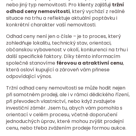
nebo jiný typ nemovitosti. Pro klienty zajišťuji
tržní
odhad ceny nemovitosti
, který vychází z reálné
situace na trhu a reflektuje aktuální poptávku i
konkrétní charakter vaší nemovitosti.
Odhad ceny není jen o čísle – je to proces, který
zohledňuje lokalitu, technický stav, orientaci,
občanskou vybavenost v okolí, konkurenci na trhu i
další specifické faktory. Díky těmto informacím
společně stanovíme
férovou a atraktivní cenu
,
která osloví kupující a zároveň vám přinese
odpovídající výnos.
Tržní odhad ceny nemovitosti se může hodit nejen
při samotném prodeji, ale i v rámci dědického řízení,
při převodech vlastnictví, nebo když zvažujete
investiční záměr. Jsem tu, abych vám pomohla s
orientací v celém procesu, včetně doporučení
jednoduchých úprav, které mohou zvýšit prodejní
cenu, nebo třeba zvážením prodeje formou aukce.