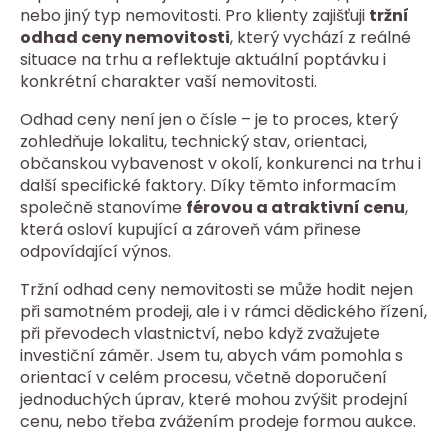
nebo jiný typ nemovitosti. Pro klienty zajišťuji
tržní
odhad ceny nemovitosti
, který vychází z reálné
situace na trhu a reflektuje aktuální poptávku i
konkrétní charakter vaší nemovitosti.
Odhad ceny není jen o čísle – je to proces, který
zohledňuje lokalitu, technický stav, orientaci,
občanskou vybavenost v okolí, konkurenci na trhu i
další specifické faktory. Díky těmto informacím
společně stanovíme
férovou a atraktivní cenu
,
která osloví kupující a zároveň vám přinese
odpovídající výnos.
Tržní odhad ceny nemovitosti se může hodit nejen
při samotném prodeji, ale i v rámci dědického řízení,
při převodech vlastnictví, nebo když zvažujete
investiční záměr. Jsem tu, abych vám pomohla s
orientací v celém procesu, včetně doporučení
jednoduchých úprav, které mohou zvýšit prodejní
cenu, nebo třeba zvážením prodeje formou aukce.