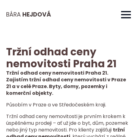
BÁRA
HEJDOVÁ
Tržní odhad ceny
nemovitosti Praha 21
Tržní odhad ceny nemovitosti Praha 21.
Zajistím tržní odhad ceny nemovitosti v Praze
21 a v celé Praze. Byty, domy, pozemky i
komerční objekty.
Působím v Praze a ve Středočeském kraji.
Tržní odhad ceny nemovitosti je prvním krokem k
úspěšnému prodeji – ať už jde o byt, dům, pozemek
nebo jiný typ nemovitosti. Pro klienty zajišťuji
tržní
odhad ceny nemovitosti
, který vychází z reálné