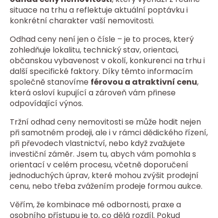
situace na trhu a reflektuje aktuální poptávku i
konkrétní charakter vaší nemovitosti.
Odhad ceny není jen o čísle – je to proces, který
zohledňuje lokalitu, technický stav, orientaci,
občanskou vybavenost v okolí, konkurenci na trhu i
další specifické faktory. Díky těmto informacím
společně stanovíme
férovou a atraktivní cenu
,
která osloví kupující a zároveň vám přinese
odpovídající výnos.
Tržní odhad ceny nemovitosti se může hodit nejen
při samotném prodeji, ale i v rámci dědického řízení,
při převodech vlastnictví, nebo když zvažujete
investiční záměr. Jsem tu, abych vám pomohla s
orientací v celém procesu, včetně doporučení
jednoduchých úprav, které mohou zvýšit prodejní
cenu, nebo třeba zvážením prodeje formou aukce.
Věřím, že kombinace mé odbornosti, praxe a
osobního přístupu je to, co dělá rozdíl. Pokud