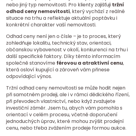
nebo jiný typ nemovitosti. Pro klienty zajišťuji
tržní
odhad ceny nemovitosti
, který vychází z reálné
situace na trhu a reflektuje aktuální poptávku i
konkrétní charakter vaší nemovitosti.
Odhad ceny není jen o čísle – je to proces, který
zohledňuje lokalitu, technický stav, orientaci,
občanskou vybavenost v okolí, konkurenci na trhu i
další specifické faktory. Díky těmto informacím
společně stanovíme
férovou a atraktivní cenu
,
která osloví kupující a zároveň vám přinese
odpovídající výnos.
Tržní odhad ceny nemovitosti se může hodit nejen
při samotném prodeji, ale i v rámci dědického řízení,
při převodech vlastnictví, nebo když zvažujete
investiční záměr. Jsem tu, abych vám pomohla s
orientací v celém procesu, včetně doporučení
jednoduchých úprav, které mohou zvýšit prodejní
cenu, nebo třeba zvážením prodeje formou aukce.