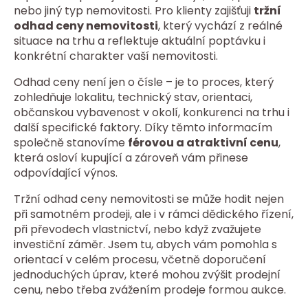
nebo jiný typ nemovitosti. Pro klienty zajišťuji
tržní
odhad ceny nemovitosti
, který vychází z reálné
situace na trhu a reflektuje aktuální poptávku i
konkrétní charakter vaší nemovitosti.
Odhad ceny není jen o čísle – je to proces, který
zohledňuje lokalitu, technický stav, orientaci,
občanskou vybavenost v okolí, konkurenci na trhu i
další specifické faktory. Díky těmto informacím
společně stanovíme
férovou a atraktivní cenu
,
která osloví kupující a zároveň vám přinese
odpovídající výnos.
Tržní odhad ceny nemovitosti se může hodit nejen
při samotném prodeji, ale i v rámci dědického řízení,
při převodech vlastnictví, nebo když zvažujete
investiční záměr. Jsem tu, abych vám pomohla s
orientací v celém procesu, včetně doporučení
jednoduchých úprav, které mohou zvýšit prodejní
cenu, nebo třeba zvážením prodeje formou aukce.