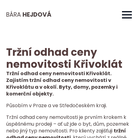
BÁRA
HEJDOVÁ
Tržní odhad ceny
nemovitosti Křivoklát
Tržní odhad ceny nemovitosti Křivoklát.
Zajistím tržní odhad ceny nemovitosti v
Křivoklátu a v okolí. Byty, domy, pozemky i
komerční objekty.
Působím v Praze a ve Středočeském kraji.
Tržní odhad ceny nemovitosti je prvním krokem k
úspěšnému prodeji – ať už jde o byt, dům, pozemek
nebo jiný typ nemovitosti. Pro klienty zajišťuji
tržní
odhad ceny nemovitosti
, který vychází z reálné