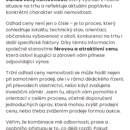
situace na trhu a reflektuje aktuální poptávku i
konkrétní charakter vaší nemovitosti.
Odhad ceny není jen o čísle – je to proces, který
zohledňuje lokalitu, technický stav, orientaci,
občanskou vybavenost v okolí, konkurenci na trhu i
další specifické faktory. Díky těmto informacím
společně stanovíme
férovou a atraktivní cenu
,
která osloví kupující a zároveň vám přinese
odpovídající výnos.
Tržní odhad ceny nemovitosti se může hodit nejen
při samotném prodeji, ale i v rámci dědického řízení,
při převodech vlastnictví, nebo když zvažujete
investiční záměr. Jsem tu, abych vám pomohla s
orientací v celém procesu, včetně doporučení
jednoduchých úprav, které mohou zvýšit prodejní
cenu, nebo třeba zvážením prodeje formou aukce.
Věřím, že kombinace mé odbornosti, praxe a
osobního přístupu je to, co dělá rozdíl. Pokud