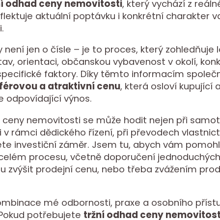
ní odhad ceny nemovitosti
, který vychází z reál
eflektuje aktuální poptávku i konkrétní charakter v
.
ení jen o čísle – je to proces, který zohledňuje lo
tav, orientaci, občanskou vybavenost v okolí, kon
í specifické faktory. Díky těmto informacím společ
férovou a atraktivní cenu
, která osloví kupující
 odpovídající výnos.
d ceny nemovitosti se může hodit nejen při sam
 i v rámci dědického řízení, při převodech vlastnic
ete investiční záměr. Jsem tu, abych vám pomohl
 celém procesu, včetně doporučení jednoduchých
u zvýšit prodejní cenu, nebo třeba zvážením pro
ombinace mé odbornosti, praxe a osobního přístu
. Pokud potřebujete
tržní odhad ceny nemovitost