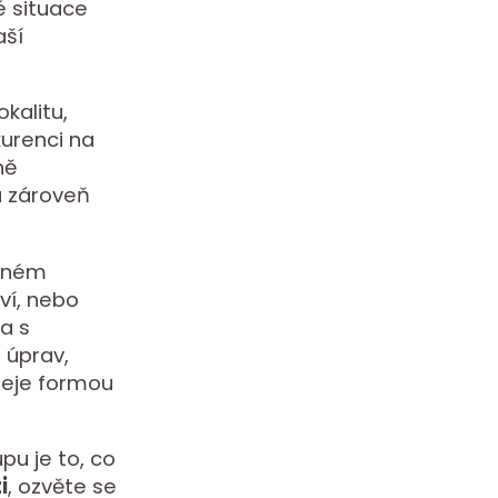
né situace
aší
kalitu,
kurenci na
ně
 a zároveň
otném
tví, nebo
a s
 úprav,
deje formou
pu je to, co
i
, ozvěte se