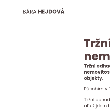
BÁRA
HEJDOVÁ
Tržn
nemo
Tržní odha
nemovitost
objekty.
Působím v P
Tržní odhad
ať už jde o