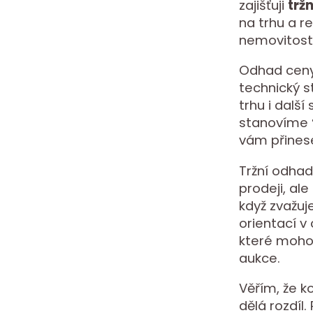
zajišťuji
trž
na trhu a r
nemovitosti
Odhad ceny n
technický s
trhu i dalš
stanovíme
vám přinese
Tržní odha
prodeji, ale
když zvažuj
orientací v
které moho
aukce.
Věřím, že k
dělá rozdíl