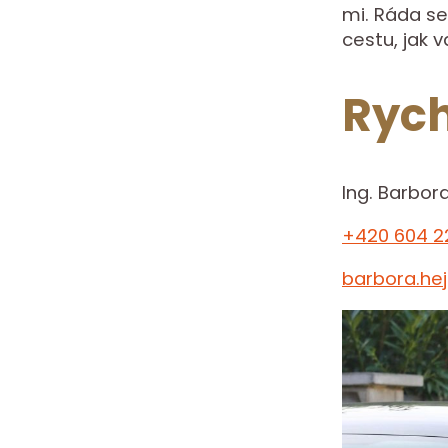
mi. Ráda se
cestu, jak 
Rych
Ing. Barbor
+420 604 2
barbora.he