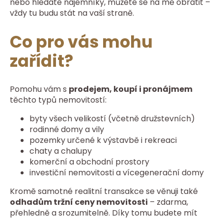
nebo hledáte nájemníky, můžete se na mě obrátit –
vždy tu budu stát na vaší straně.
Co pro vás mohu
zařídit?
Pomohu vám s
prodejem, koupí i pronájmem
těchto typů nemovitostí:
byty všech velikostí (včetně družstevních)
rodinné domy a vily
pozemky určené k výstavbě i rekreaci
chaty a chalupy
komerční a obchodní prostory
investiční nemovitosti a vícegenerační domy
Kromě samotné realitní transakce se věnuji také
odhadům tržní ceny nemovitosti
– zdarma,
přehledně a srozumitelně. Díky tomu budete mít