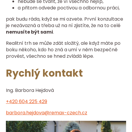
nebude se tvářit, že ví všechno nejlíp,
a přitom odvede poctivou a odbornou práci,
pak budu ráda, když se mi ozvete. První konzultace
je nezávazná a třeba už na ní zjistíte, že na to celé
nemusíte být sami
.
Realitní trh se může zdát složitý, ale když máte po
boku někoho, kdo ho zná a umí v něm bezpečně
provést, všechno se hned zvládá lépe.
Rychlý kontakt
Ing. Barbora Hejdová
+420 604 225 429
barbora.hejdova@remax-czech.cz