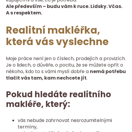
Ale především – budu vám k ruce. Lidsky. Včas.
A s respektem.
Realitní makléřka,
která vás vyslechne
Moje práce není jen o číslech, prodejích a provizích.
Je o lidech, o důvěře, o pocitu, že se můžete opřít o
někoho, kdo to s vámi myslí dobře a
nemá potřebu
tlačit vás tam, kam nechcete jít
.
Pokud hledáte realitního
makléře, který:
vás nebude zahrnovat nesrozumitelnými
termíny,