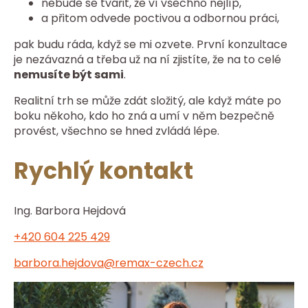
nebude se tvářit, že ví všechno nejlíp,
a přitom odvede poctivou a odbornou práci,
pak budu ráda, když se mi ozvete. První konzultace
je nezávazná a třeba už na ní zjistíte, že na to celé
nemusíte být sami
.
Realitní trh se může zdát složitý, ale když máte po
boku někoho, kdo ho zná a umí v něm bezpečně
provést, všechno se hned zvládá lépe.
Rychlý kontakt
Ing. Barbora Hejdová
+420 604 225 429
barbora.hejdova@remax-czech.cz