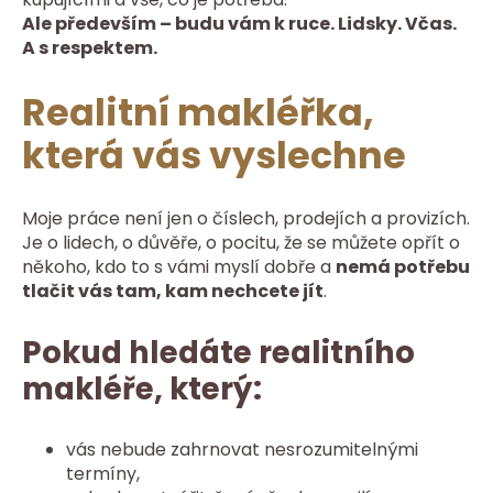
Ale především – budu vám k ruce. Lidsky. Včas.
A s respektem.
Realitní makléřka,
která vás vyslechne
Moje práce není jen o číslech, prodejích a provizích.
Je o lidech, o důvěře, o pocitu, že se můžete opřít o
někoho, kdo to s vámi myslí dobře a
nemá potřebu
tlačit vás tam, kam nechcete jít
.
Pokud hledáte realitního
makléře, který:
vás nebude zahrnovat nesrozumitelnými
termíny,