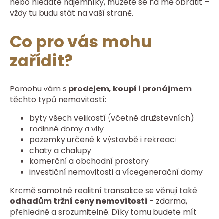
nebo hledáte nájemníky, můžete se na mě obrátit –
vždy tu budu stát na vaší straně.
Co pro vás mohu
zařídit?
Pomohu vám s
prodejem, koupí i pronájmem
těchto typů nemovitostí:
byty všech velikostí (včetně družstevních)
rodinné domy a vily
pozemky určené k výstavbě i rekreaci
chaty a chalupy
komerční a obchodní prostory
investiční nemovitosti a vícegenerační domy
Kromě samotné realitní transakce se věnuji také
odhadům tržní ceny nemovitosti
– zdarma,
přehledně a srozumitelně. Díky tomu budete mít