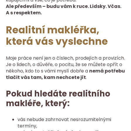
Ale především – budu vám k ruce. Lidsky. Včas.
A s respektem.
Realitní makléřka,
která vás vyslechne
Moje práce není jen o číslech, prodejích a provizích.
Je o lidech, o důvěře, o pocitu, že se můžete opřít o
někoho, kdo to s vámi myslí dobře a
nemá potřebu
tlačit vás tam, kam nechcete jít
.
Pokud hledáte realitního
makléře, který:
vás nebude zahrnovat nesrozumitelnými
termíny,