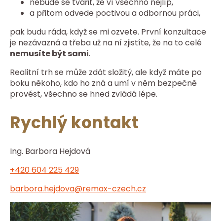
nebude se tvářit, že ví všechno nejlíp,
a přitom odvede poctivou a odbornou práci,
pak budu ráda, když se mi ozvete. První konzultace
je nezávazná a třeba už na ní zjistíte, že na to celé
nemusíte být sami
.
Realitní trh se může zdát složitý, ale když máte po
boku někoho, kdo ho zná a umí v něm bezpečně
provést, všechno se hned zvládá lépe.
Rychlý kontakt
Ing. Barbora Hejdová
+420 604 225 429
barbora.hejdova@remax-czech.cz