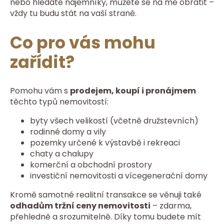
nebo hledáte nájemníky, můžete se na mě obrátit –
vždy tu budu stát na vaší straně.
Co pro vás mohu
zařídit?
Pomohu vám s
prodejem, koupí i pronájmem
těchto typů nemovitostí:
byty všech velikostí (včetně družstevních)
rodinné domy a vily
pozemky určené k výstavbě i rekreaci
chaty a chalupy
komerční a obchodní prostory
investiční nemovitosti a vícegenerační domy
Kromě samotné realitní transakce se věnuji také
odhadům tržní ceny nemovitosti
– zdarma,
přehledně a srozumitelně. Díky tomu budete mít