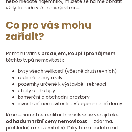
nebo hledáte nájemníky, můžete se na mě obrátit –
vždy tu budu stát na vaší straně.
Co pro vás mohu
zařídit?
Pomohu vám s
prodejem, koupí i pronájmem
těchto typů nemovitostí:
byty všech velikostí (včetně družstevních)
rodinné domy a vily
pozemky určené k výstavbě i rekreaci
chaty a chalupy
komerční a obchodní prostory
investiční nemovitosti a vícegenerační domy
Kromě samotné realitní transakce se věnuji také
odhadům tržní ceny nemovitosti
– zdarma,
přehledně a srozumitelně. Díky tomu budete mít