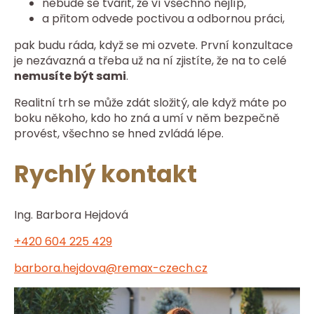
nebude se tvářit, že ví všechno nejlíp,
a přitom odvede poctivou a odbornou práci,
pak budu ráda, když se mi ozvete. První konzultace
je nezávazná a třeba už na ní zjistíte, že na to celé
nemusíte být sami
.
Realitní trh se může zdát složitý, ale když máte po
boku někoho, kdo ho zná a umí v něm bezpečně
provést, všechno se hned zvládá lépe.
Rychlý kontakt
Ing. Barbora Hejdová
+420 604 225 429
barbora.hejdova@remax-czech.cz