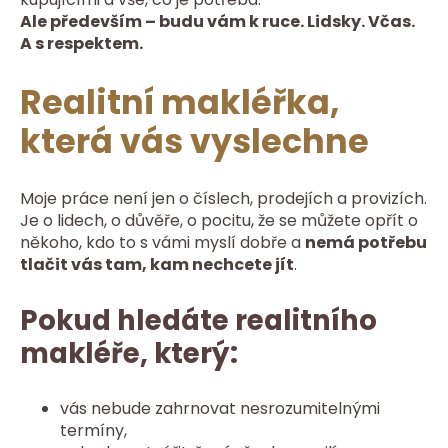
Ale především – budu vám k ruce. Lidsky. Včas.
A s respektem.
Realitní makléřka,
která vás vyslechne
Moje práce není jen o číslech, prodejích a provizích.
Je o lidech, o důvěře, o pocitu, že se můžete opřít o
někoho, kdo to s vámi myslí dobře a
nemá potřebu
tlačit vás tam, kam nechcete jít
.
Pokud hledáte realitního
makléře, který:
vás nebude zahrnovat nesrozumitelnými
termíny,