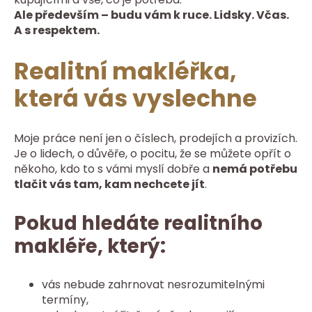
Ale především – budu vám k ruce. Lidsky. Včas.
A s respektem.
Realitní makléřka,
která vás vyslechne
Moje práce není jen o číslech, prodejích a provizích.
Je o lidech, o důvěře, o pocitu, že se můžete opřít o
někoho, kdo to s vámi myslí dobře a
nemá potřebu
tlačit vás tam, kam nechcete jít
.
Pokud hledáte realitního
makléře, který:
vás nebude zahrnovat nesrozumitelnými
termíny,