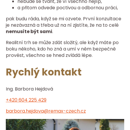
nebude se tvářit, že ví všechno nejlíp,
a přitom odvede poctivou a odbornou práci,
pak budu ráda, když se mi ozvete. První konzultace
je nezávazná a třeba už na ní zjistíte, že na to celé
nemusíte být sami
.
Realitní trh se může zdát složitý, ale když máte po
boku někoho, kdo ho zná a umí v něm bezpečně
provést, všechno se hned zvládá lépe.
Rychlý kontakt
Ing. Barbora Hejdová
+420 604 225 429
barbora.hejdova@remax-czech.cz