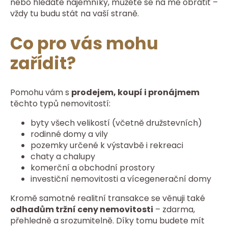
nebo hledáte nájemníky, můžete se na mě obrátit –
vždy tu budu stát na vaší straně.
Co pro vás mohu
zařídit?
Pomohu vám s
prodejem, koupí i pronájmem
těchto typů nemovitostí:
byty všech velikostí (včetně družstevních)
rodinné domy a vily
pozemky určené k výstavbě i rekreaci
chaty a chalupy
komerční a obchodní prostory
investiční nemovitosti a vícegenerační domy
Kromě samotné realitní transakce se věnuji také
odhadům tržní ceny nemovitosti
– zdarma,
přehledně a srozumitelně. Díky tomu budete mít