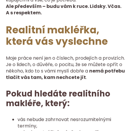
Ale především – budu vám k ruce. Lidsky. Včas.
A s respektem.
Realitní makléřka,
která vás vyslechne
Moje práce není jen o číslech, prodejích a provizích.
Je o lidech, o důvěře, o pocitu, že se můžete opřít o
někoho, kdo to s vámi myslí dobře a
nemá potřebu
tlačit vás tam, kam nechcete jít
.
Pokud hledáte realitního
makléře, který:
vás nebude zahrnovat nesrozumitelnými
termíny,