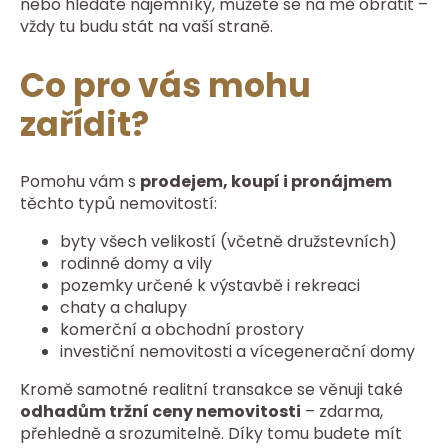
nebo hledáte nájemníky, můžete se na mě obrátit –
vždy tu budu stát na vaší straně.
Co pro vás mohu
zařídit?
Pomohu vám s
prodejem, koupí i pronájmem
těchto typů nemovitostí:
byty všech velikostí (včetně družstevních)
rodinné domy a vily
pozemky určené k výstavbě i rekreaci
chaty a chalupy
komerční a obchodní prostory
investiční nemovitosti a vícegenerační domy
Kromě samotné realitní transakce se věnuji také
odhadům tržní ceny nemovitosti
– zdarma,
přehledně a srozumitelně. Díky tomu budete mít