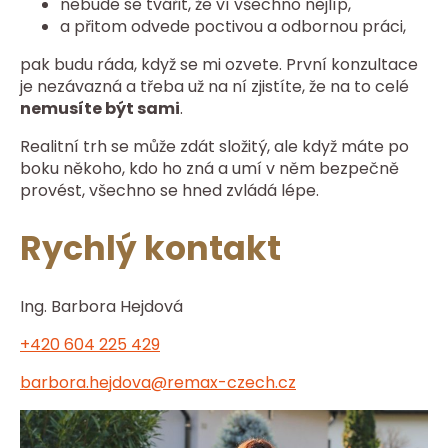
nebude se tvářit, že ví všechno nejlíp,
a přitom odvede poctivou a odbornou práci,
pak budu ráda, když se mi ozvete. První konzultace
je nezávazná a třeba už na ní zjistíte, že na to celé
nemusíte být sami
.
Realitní trh se může zdát složitý, ale když máte po
boku někoho, kdo ho zná a umí v něm bezpečně
provést, všechno se hned zvládá lépe.
Rychlý kontakt
Ing. Barbora Hejdová
+420 604 225 429
barbora.hejdova@remax-czech.cz