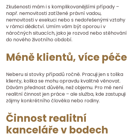
Zkušenosti mám i s komplikovanějšími případy –
např. nemovitosti zatížené právní vadou,
nemovitosti v exekuci nebo s nedořešenými vztahy
v rámci dědictví. Umím vám být oporou i v
náročných situacích, jako je rozvod nebo stěhování
do nového životního období.
Méně klientů, více péče
Neberu si stovky případů ročně. Pracuji jen s tolika
klienty, kolika se mohu opravdu kvalitně věnovat.
Dávám přednost důvěře, než objemu. Pro mě není
realitní činnost jen práce – ale služba, kde zastupuji
zájmy konkrétního člověka nebo rodiny.
Činnost realitní
kanceláře v bodech