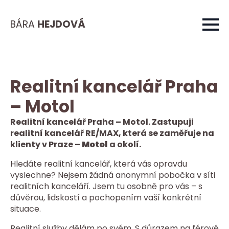
BÁRA
HEJDOVÁ
Realitní kancelář Praha
– Motol
Realitní kancelář Praha – Motol. Zastupuji
realitní kancelář RE/MAX, která se zaměřuje na
klienty v Praze –
Motol
a okolí.
Hledáte realitní kancelář, která vás opravdu
vyslechne? Nejsem žádná anonymní pobočka v síti
realitních kanceláří. Jsem tu osobně pro vás – s
důvěrou, lidskostí a pochopením vaší konkrétní
situace.
Realitní služby dělám po svém. S důrazem na férové