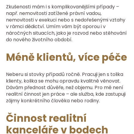
Zkušenosti mám i s komplikovanějšími případy –
např. nemovitosti zatížené právní vadou,
nemovitosti v exekuci nebo s nedořešenými vztahy
v rámci dědictví. Umím vám být oporou i v
náročných situacích, jako je rozvod nebo stěhování
do nového životního období.
Méně klientů, více péče
Neberu si stovky případů ročně. Pracuji jen s tolika
klienty, kolika se mohu opravdu kvalitně věnovat.
Dávám přednost důvěře, než objemu. Pro mě není
realitní činnost jen práce – ale služba, kde zastupuji
zájmy konkrétního člověka nebo rodiny.
Činnost realitní
kanceláře v bodech