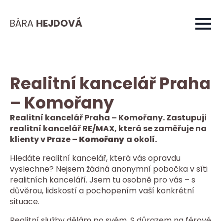
BÁRA
HEJDOVÁ
Realitní kancelář Praha
– Komořany
Realitní kancelář Praha – Komořany. Zastupuji
realitní kancelář RE/MAX, která se zaměřuje na
klienty v Praze –
Komořany
a okolí.
Hledáte realitní kancelář, která vás opravdu
vyslechne? Nejsem žádná anonymní pobočka v síti
realitních kanceláří. Jsem tu osobně pro vás – s
důvěrou, lidskostí a pochopením vaší konkrétní
situace.
Realitní služby dělám po svém. S důrazem na férové