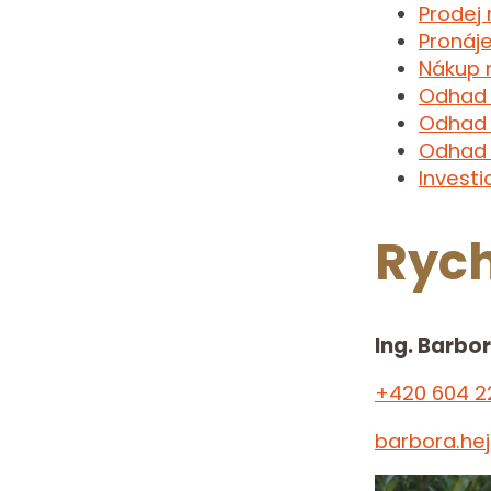
Prodej
Pronáj
Nákup 
Odhad 
Odhad 
Odhad 
Investi
Rych
Ing. Barbo
+420 604 2
barbora.he