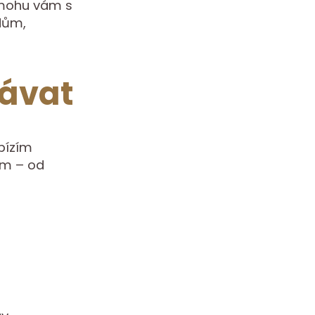
omohu vám s
dům,
ávat
abízím
em – od