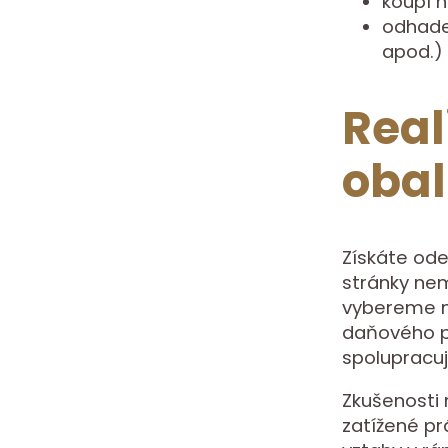
koupí n
odhadem
apod.)
Real
oba
Získáte ode
stránky nemo
vybereme ne
daňového p
spolupracuj
Zkušenosti 
zatížené pr