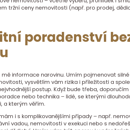
ové nemovitosti – včetně výběru, prohlídek i sml
 tržní ceny nemovitosti (např. pro prodej, dědic
itní poradenství be
lu
 mě informace narovinu. Umím pojmenovat silné 
vitosti, vysvětlím vám rizika i příležitosti a spol
jvhodnější postup. Když bude třeba, doporučím i
oradce nebo technika – lidé, se kterými dlouho
i, a kterým věřím.
mám i s komplikovanějšími případy – např. nemov
ávní vadou, nemovitosti v exekuci nebo s nedoř