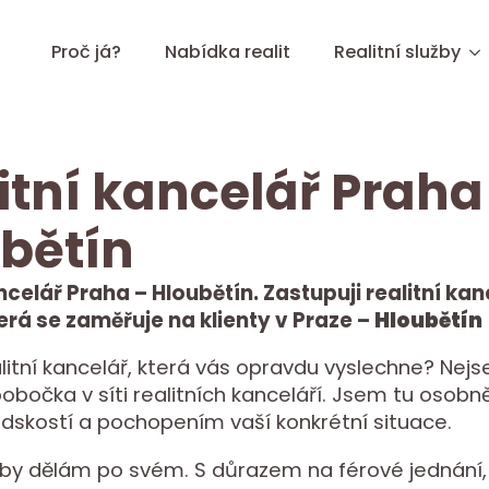
Proč já?
Nabídka realit
Realitní služby
itní kancelář Praha
bětín
ncelář Praha – Hloubětín. Zastupuji realitní kan
erá se zaměřuje na klienty v Praze –
Hloubětín
litní kancelář, která vás opravdu vyslechne? Nej
bočka v síti realitních kanceláří. Jsem tu osobn
lidskostí a pochopením vaší konkrétní situace.
užby dělám po svém. S důrazem na férové jednání,