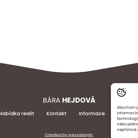
BÁRA
HEJDOVÁ
Abychom po
Nabídka realit
Kontakt
Informace
Lokality
informacím
technologi
nebo jedin
nepříznivě o
Created by wessdesign.