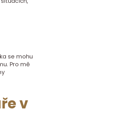
situacích,
olika se mohu
mu. Pro mě
my
ře v