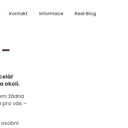
Kontakt
Informace
Real Blog
 –
celář
a okolí.
sem žádná
ě pro vás –
 osobní