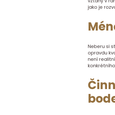
vztahy v rá
jako je roz
Méně
Neberu si st
opravdu kv
není realitn
konkrétního
Činn
bod