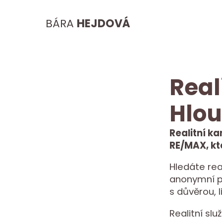
BÁRA
HEJDOVÁ
Real
Hlou
Realitní ka
RE/MAX, kt
Hledáte rea
anonymní po
s důvěrou, 
Realitní sl