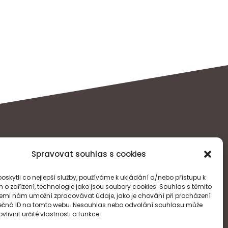
Spravovat souhlas s cookies
skytli co nejlepší služby, používáme k ukládání a/nebo přístupu k
Real Blog
 o zařízení, technologie jako jsou soubory cookies. Souhlas s těmito
emi nám umožní zpracovávat údaje, jako je chování při procházení
ečná ID na tomto webu. Nesouhlas nebo odvolání souhlasu může
vlivnit určité vlastnosti a funkce.