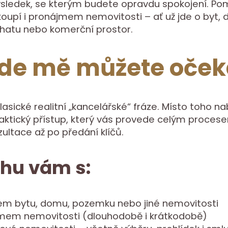
výsledek, se kterým budete opravdu spokojení. P
oupí i pronájmem nemovitosti – ať už jde o byt, 
hatu nebo komerční prostor.
de mě můžete oček
lasické realitní „kancelářské“ fráze. Místo toho n
aktický přístup, který vás provede celým proces
zultace až po předání klíčů.
hu vám s:
em bytu, domu, pozemku nebo jiné nemovitosti
mem nemovitosti (dlouhodobě i krátkodobě)