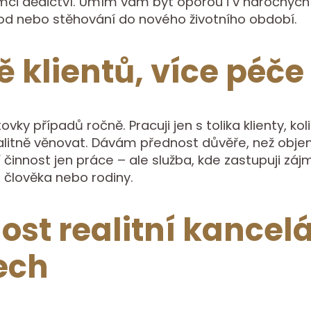
mci dědictví. Umím vám být oporou i v náročných 
vod nebo stěhování do nového životního období.
 klientů, více péče
ovky případů ročně. Pracuji jen s tolika klienty, k
alitně věnovat. Dávám přednost důvěře, než obje
í činnost jen práce – ale služba, kde zastupuji záj
 člověka nebo rodiny.
ost realitní kancelá
ech