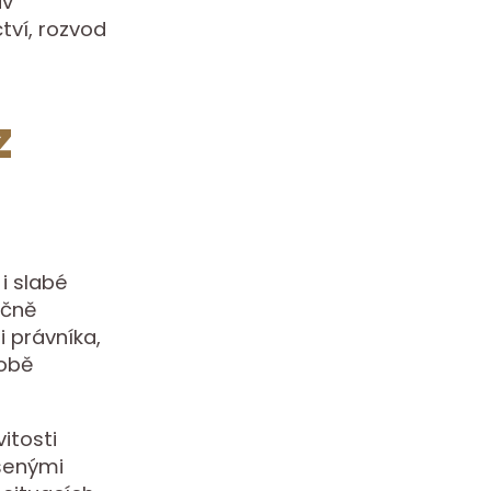
uv
tví, rozvod
z
i slabé
ečně
 právníka,
době
itosti
ešenými