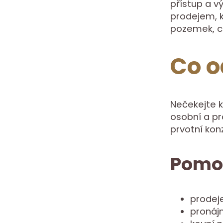
přístup a 
prodejem, k
pozemek, c
Co o
Nečekejte k
osobní a pr
prvotní kon
Pomo
prodej
pronáj