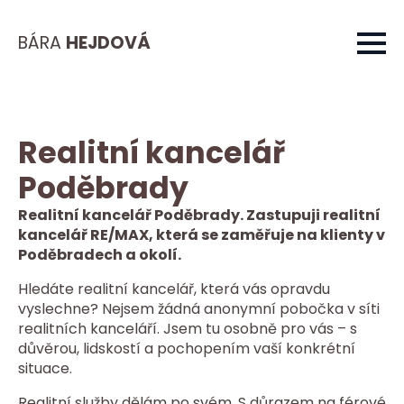
BÁRA
HEJDOVÁ
Realitní kancelář
Poděbrady
Realitní kancelář Poděbrady. Zastupuji realitní
kancelář RE/MAX, která se zaměřuje na klienty v
Poděbradech a okolí.
Hledáte realitní kancelář, která vás opravdu
vyslechne? Nejsem žádná anonymní pobočka v síti
realitních kanceláří. Jsem tu osobně pro vás – s
důvěrou, lidskostí a pochopením vaší konkrétní
situace.
Realitní služby dělám po svém. S důrazem na férové