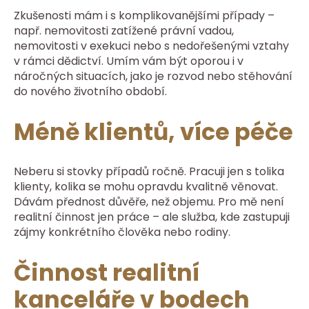
Zkušenosti mám i s komplikovanějšími případy –
např. nemovitosti zatížené právní vadou,
nemovitosti v exekuci nebo s nedořešenými vztahy
v rámci dědictví. Umím vám být oporou i v
náročných situacích, jako je rozvod nebo stěhování
do nového životního období.
Méně klientů, více péče
Neberu si stovky případů ročně. Pracuji jen s tolika
klienty, kolika se mohu opravdu kvalitně věnovat.
Dávám přednost důvěře, než objemu. Pro mě není
realitní činnost jen práce – ale služba, kde zastupuji
zájmy konkrétního člověka nebo rodiny.
Činnost realitní
kanceláře v bodech