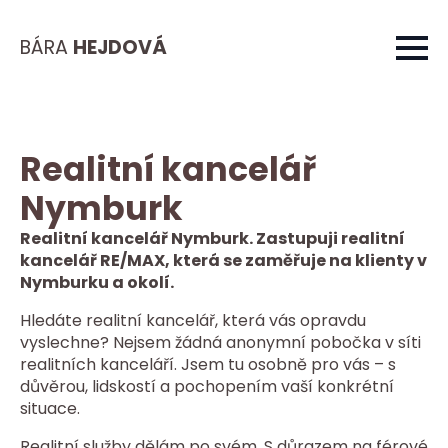
BÁRA
HEJDOVÁ
Realitní kancelář
Nymburk
Realitní kancelář Nymburk. Zastupuji realitní
kancelář RE/MAX, která se zaměřuje na klienty v
Nymburku a okolí.
Hledáte realitní kancelář, která vás opravdu
vyslechne? Nejsem žádná anonymní pobočka v síti
realitních kanceláří. Jsem tu osobně pro vás – s
důvěrou, lidskostí a pochopením vaší konkrétní
situace.
Realitní služby dělám po svém. S důrazem na férové