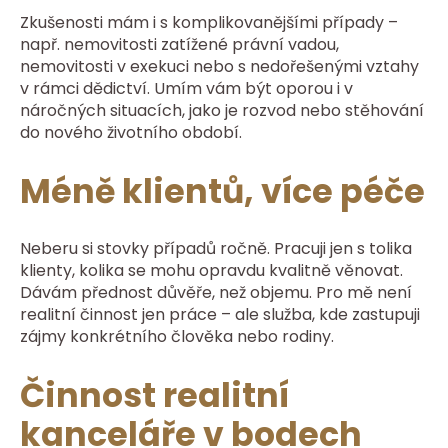
Zkušenosti mám i s komplikovanějšími případy –
např. nemovitosti zatížené právní vadou,
nemovitosti v exekuci nebo s nedořešenými vztahy
v rámci dědictví. Umím vám být oporou i v
náročných situacích, jako je rozvod nebo stěhování
do nového životního období.
Méně klientů, více péče
Neberu si stovky případů ročně. Pracuji jen s tolika
klienty, kolika se mohu opravdu kvalitně věnovat.
Dávám přednost důvěře, než objemu. Pro mě není
realitní činnost jen práce – ale služba, kde zastupuji
zájmy konkrétního člověka nebo rodiny.
Činnost realitní
kanceláře v bodech