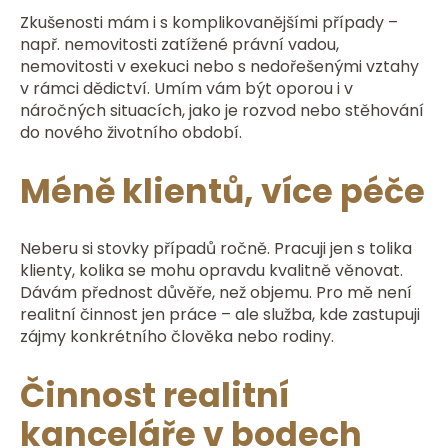
Zkušenosti mám i s komplikovanějšími případy –
např. nemovitosti zatížené právní vadou,
nemovitosti v exekuci nebo s nedořešenými vztahy
v rámci dědictví. Umím vám být oporou i v
náročných situacích, jako je rozvod nebo stěhování
do nového životního období.
Méně klientů, více péče
Neberu si stovky případů ročně. Pracuji jen s tolika
klienty, kolika se mohu opravdu kvalitně věnovat.
Dávám přednost důvěře, než objemu. Pro mě není
realitní činnost jen práce – ale služba, kde zastupuji
zájmy konkrétního člověka nebo rodiny.
Činnost realitní
kanceláře v bodech