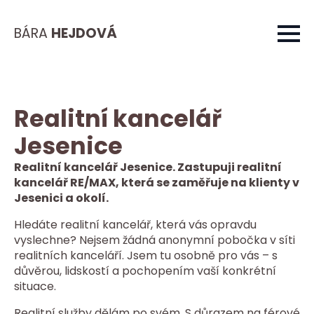
BÁRA
HEJDOVÁ
Realitní kancelář
Jesenice
Realitní kancelář Jesenice. Zastupuji realitní
kancelář RE/MAX, která se zaměřuje na klienty v
Jesenici a okolí.
Hledáte realitní kancelář, která vás opravdu
vyslechne? Nejsem žádná anonymní pobočka v síti
realitních kanceláří. Jsem tu osobně pro vás – s
důvěrou, lidskostí a pochopením vaší konkrétní
situace.
Realitní služby dělám po svém. S důrazem na férové