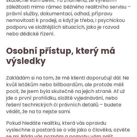
skutečně vám ulevit. To znamená, že vyřeším i
záležitosti mimo rámec běžného realitního servisu –
právní služby, dokumentaci, odhad, přípravu
nemovitosti k prodeji, a když je třeba, i psychickou
podporu ve složitějších situacích, jako je rozvod
nebo dědické řízení.
Osobní přístup, který má
výsledky
Zakládám si na tom, že mě klienti doporučují dál. Ne
kvůli letákům nebo billboardům, ale protože měli
pocit, že jsem byla skutečně na jejich straně. Ať už
jde o první prohlídku, složité vyjednávání, nebo
řešení technických či právních detailů – budete
vědět, že na to nejste sami.
Pokud hledáte realitku, která vás opravdu
vyslechne a postará se o vás jako o člověka, ozvěte
se mi. Ráda vás poznám a pomohu vám najít