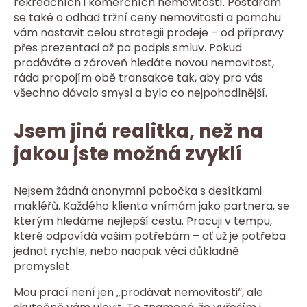
rekreačních i komerčních nemovitostí. Postarám
se také o odhad tržní ceny nemovitosti a pomohu
vám nastavit celou strategii prodeje – od přípravy
přes prezentaci až po podpis smluv. Pokud
prodáváte a zároveň hledáte novou nemovitost,
ráda propojím obě transakce tak, aby pro vás
všechno dávalo smysl a bylo co nejpohodlnější.
Jsem jiná realitka, než na
jakou jste možná zvyklí
Nejsem žádná anonymní pobočka s desítkami
makléřů. Každého klienta vnímám jako partnera, se
kterým hledáme nejlepší cestu. Pracuji v tempu,
které odpovídá vašim potřebám – ať už je potřeba
jednat rychle, nebo naopak věci důkladně
promyslet.
Mou prací není jen „prodávat nemovitosti“, ale