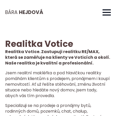
BÁRA
HEJDOVÁ
Realitka Votice
Realitka Votice. Zastupuji realitku RE/MAX,
která se zaměřuje na klienty ve Voticích a okolí.
Naše realitka je kvalitní a profesionální.
Jsem realitní makléřka a pod hlavičkou realitky
pomáhám klientům s prodejem, pronájmem i koupí
nemovitostí. Ať už řešíte stěhování, změnu životní
situace nebo hledáte nový domov, jsem tady,
abych vás tím provedla.
Specializuji se na prodeje a pronájmy bytů,
rodinných domů, pozemků, chat, chalup,