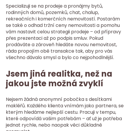
Specializuji se na prodeje a pronájmy bytů,
rodinných domů, pozemků, chat, chalup,
rekreačních i komerčních nemovitostí. Postarám
se také o odhad tržní ceny nemovitosti a pomohu
vám nastavit celou strategii prodeje – od přípravy
přes prezentaci až po podpis smluv. Pokud
prodáváte a zároveň hledáte novou nemovitost,
ráda propojím obě transakce tak, aby pro vás
všechno dávalo smysl a bylo co nejpohodlnější.
Jsem jiná realitka, než na
jakou jste možná zvyklí
Nejsem žádná anonymní pobočka s desítkami
makléřů. Každého klienta vnímám jako partnera, se
kterým hledáme nejlepší cestu. Pracuji v tempu,
které odpovídá vašim potřebám – ať už je potřeba
jednat rychle, nebo naopak věci důkladně