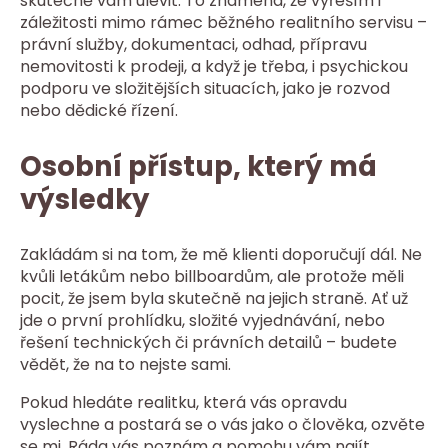
skutečně vám ulevit. To znamená, že vyřeším i
záležitosti mimo rámec běžného realitního servisu –
právní služby, dokumentaci, odhad, přípravu
nemovitosti k prodeji, a když je třeba, i psychickou
podporu ve složitějších situacích, jako je rozvod
nebo dědické řízení.
Osobní přístup, který má
výsledky
Zakládám si na tom, že mě klienti doporučují dál. Ne
kvůli letákům nebo billboardům, ale protože měli
pocit, že jsem byla skutečně na jejich straně. Ať už
jde o první prohlídku, složité vyjednávání, nebo
řešení technických či právních detailů – budete
vědět, že na to nejste sami.
Pokud hledáte realitku, která vás opravdu
vyslechne a postará se o vás jako o člověka, ozvěte
se mi. Ráda vás poznám a pomohu vám najít