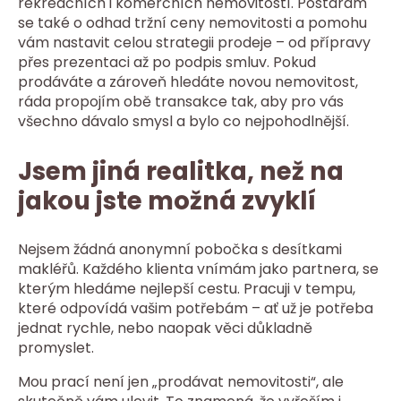
rekreačních i komerčních nemovitostí. Postarám
se také o odhad tržní ceny nemovitosti a pomohu
vám nastavit celou strategii prodeje – od přípravy
přes prezentaci až po podpis smluv. Pokud
prodáváte a zároveň hledáte novou nemovitost,
ráda propojím obě transakce tak, aby pro vás
všechno dávalo smysl a bylo co nejpohodlnější.
Jsem jiná realitka, než na
jakou jste možná zvyklí
Nejsem žádná anonymní pobočka s desítkami
makléřů. Každého klienta vnímám jako partnera, se
kterým hledáme nejlepší cestu. Pracuji v tempu,
které odpovídá vašim potřebám – ať už je potřeba
jednat rychle, nebo naopak věci důkladně
promyslet.
Mou prací není jen „prodávat nemovitosti“, ale