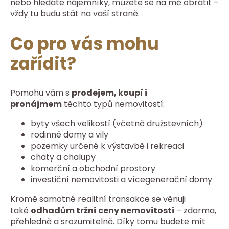
nebo hledáte nájemníky, můžete se na mě obrátit –
vždy tu budu stát na vaší straně.
Co pro vás mohu
zařídit?
Pomohu vám s
prodejem, koupí i
pronájmem
těchto typů nemovitostí:
byty všech velikostí (včetně družstevních)
rodinné domy a vily
pozemky určené k výstavbě i rekreaci
chaty a chalupy
komerční a obchodní prostory
investiční nemovitosti a vícegenerační domy
Kromě samotné realitní transakce se věnuji
také
odhadům tržní ceny nemovitosti
– zdarma,
přehledně a srozumitelně. Díky tomu budete mít