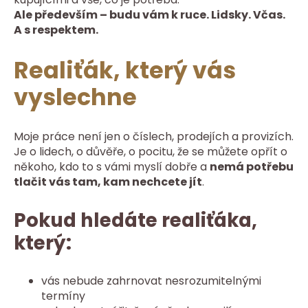
Ale především – budu vám k ruce. Lidsky. Včas.
A s respektem.
Realiťák, který vás
vyslechne
Moje práce není jen o číslech, prodejích a provizích.
Je o lidech, o důvěře, o pocitu, že se můžete opřít o
někoho, kdo to s vámi myslí dobře a
nemá potřebu
tlačit vás tam, kam nechcete jít
.
Pokud hledáte realiťáka,
který:
vás nebude zahrnovat nesrozumitelnými
termíny