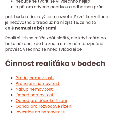
nebude se tvářit, že ví všechno nejlíp
a přitom odvede poctivou a odbornou práci
pak budu ráda, když se mi ozvete. První konzultace
je nezávazná a třeba už na ní zjistíte, že na to
celé
nemusíte být sami
.
Realitní trh se může zdát složitý, ale když máte po
boku někoho, kdo ho zná a umí v něm bezpečně
provést, všechno se hned zvládá lépe.
Činnost realiťáka v bodech
Prodej nemovitosti
Pronájem nemovitosti
Nákup nemovitosti
Odhad nemovitosti
Odhad pro dědické řízení
Odhad pro rozvodové řízení
Investice do nemovitosti