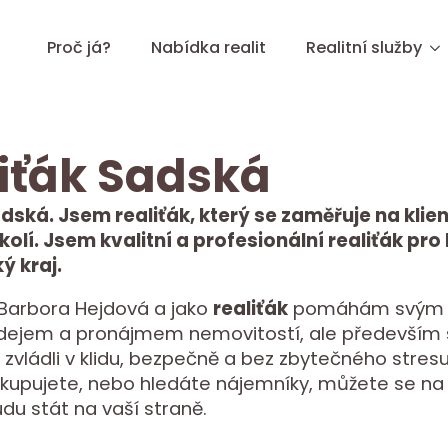
Proč já?
Nabídka realit
Realitní služby
iťák Sadská
dská. Jsem realiťák, který se zaměřuje na klien
olí. Jsem kvalitní a profesionální realiťák pro
ý kraj.
 Barbora Hejdová a jako
realiťák
pomáhám svým k
odejem a pronájmem nemovitostí, ale především 
 zvládli v klidu, bezpečně a bez zbytečného stresu
kupujete, nebo hledáte nájemníky, můžete se na
udu stát na vaší straně.