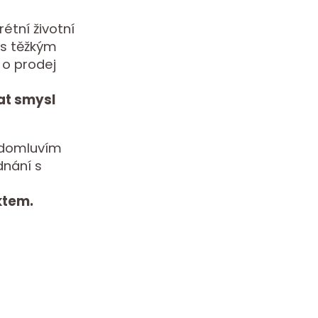
rétní životní
 s těžkým
 o prodej
at smysl
, domluvím
dnání s
ktem.