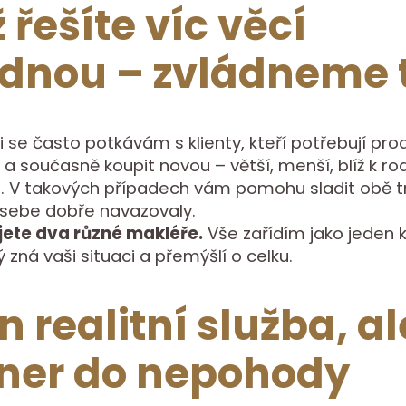
 řešíte víc věcí
dnou – zvládneme 
i se často potkávám s klienty, kteří potřebují prod
a současně koupit novou – větší, menší, blíž k ro
u. V takových případech vám pomohu sladit obě 
 sebe dobře navazovaly.
ete dva různé makléře.
Vše zařídím jako jeden 
ý zná vaši situaci a přemýšlí o celku.
n realitní služba, ale
ner do nepohody