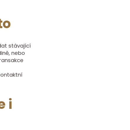
to
at stávající
dině, nebo
transakce
kontaktní
 i