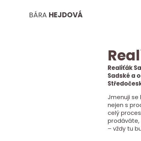
BÁRA
HEJDOVÁ
Real
Realiťák Sa
Sadské a ok
Středočesk
Jmenuji se
nejen s pr
celý proces
prodáváte, 
– vždy tu b