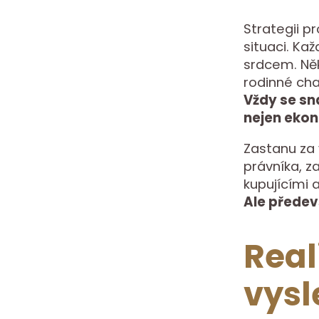
Strategii pr
situaci. Ka
srdcem. Něk
rodinné cha
Vždy se sn
nejen ekono
Zastanu za 
právníka, za
kupujícími a
Ale předev
Real
vys