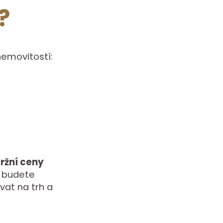
?
emovitostí:
ržní ceny
u budete
vat na trh a