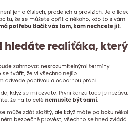
ení jen o číslech, prodejích a provizích. Je o lide
ocitu, že se můžete opřít o někoho, kdo to s vámi
má potřebu tlačit vás tam, kam nechcete jít
.
 hledáte realiťáka, který
bude zahrnovat nesrozumitelnými termíny
se tvářit, že ví všechno nejlíp
om odvede poctivou a odbornou práci
da, když se mi ozvete. První konzultace je nezáv
stíte, že na to celé
nemusíte být sami
.
h se může zdát složitý, ale když máte po boku něko
v něm bezpečně provést, všechno se hned zvládá 