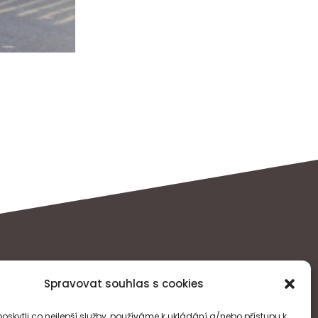
Spravovat souhlas s cookies
skytli co nejlepší služby, používáme k ukládání a/nebo přístupu k