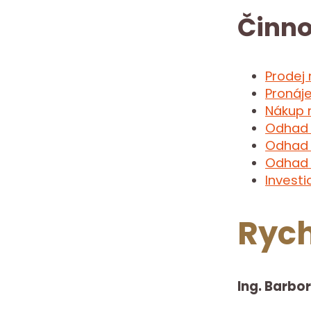
Činno
Prodej
Pronáj
Nákup 
Odhad 
Odhad 
Odhad 
Investi
Rych
Ing. Barbo