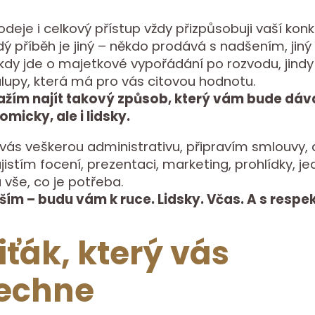
odeje i celkový přístup vždy přizpůsobuji vaší konk
ždý příběh je jiný – někdo prodává s nadšením, jiný
dy jde o majetkové vypořádání po rozvodu, jindy
lupy, která má pro vás citovou hodnotu.
ažím najít takový způsob, který vám bude dáv
micky, ale i lidsky.
vás veškerou administrativu, připravím smlouvy
jistím focení, prezentaci, marketing, prohlídky, je
 vše, co je potřeba.
ším – budu vám k ruce. Lidsky. Včas. A s respe
iťák, který vás
lechne