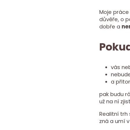
Moje práce n
důvěře, o p
dobře a
ne
Pokud
vás ne
nebude 
a přit
pak budu rá
už na ní zji
Realitní tr
zná a umí 