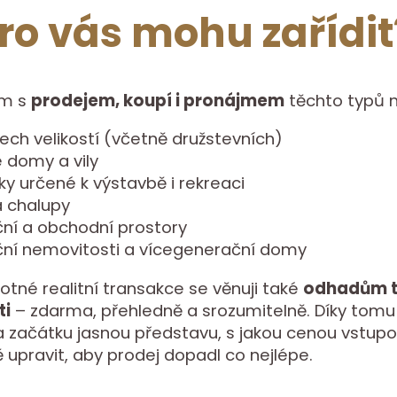
ro vás mohu zařídit
m s
prodejem, koupí i pronájmem
těchto typů n
ech velikostí (včetně družstevních)
 domy a vily
y určené k výstavbě i rekreaci
a chalupy
ní a obchodní prostory
iční nemovitosti a vícegenerační domy
né realitní transakce se věnuji také
odhadům t
ti
– zdarma, přehledně a srozumitelně. Díky tom
 začátku jasnou představu, s jakou cenou vstupo
 upravit, aby prodej dopadl co nejlépe.