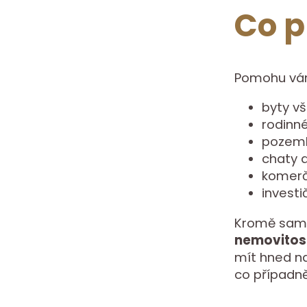
Co p
Pomohu vá
byty vš
rodinné
pozemk
chaty 
komerč
invest
Kromě samot
nemovitos
mít hned na
co případně