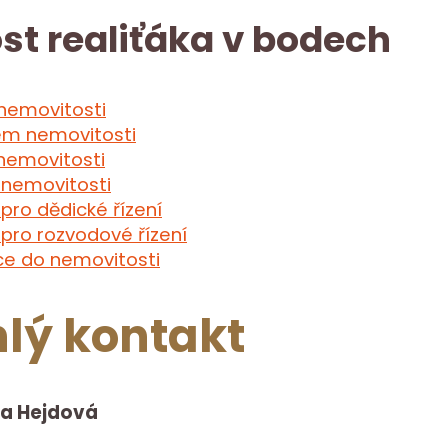
st realiťáka v bodech
 nemovitosti
em nemovitosti
nemovitosti
nemovitosti
pro dědické řízení
pro rozvodové řízení
ce do nemovitosti
lý kontakt
ra Hejdová