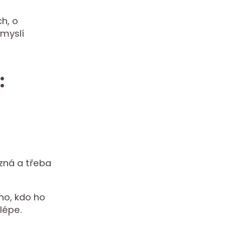
ch, o
 myslí
:
azná a třeba
ho, kdo ho
lépe.