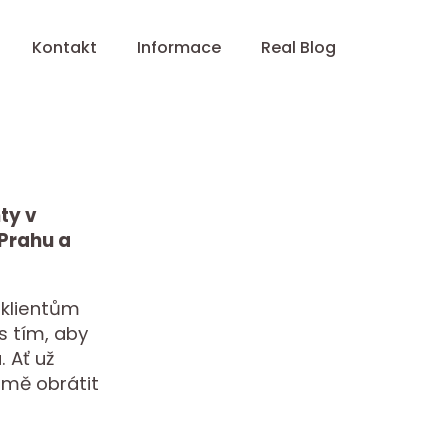
Kontakt
Informace
Real Blog
ty v
 Prahu a
lientům
s tím, aby
. Ať už
 mě obrátit