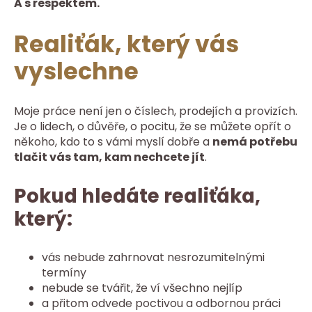
A s respektem.
Realiťák, který vás
vyslechne
Moje práce není jen o číslech, prodejích a provizích.
Je o lidech, o důvěře, o pocitu, že se můžete opřít o
někoho, kdo to s vámi myslí dobře a
nemá potřebu
tlačit vás tam, kam nechcete jít
.
Pokud hledáte realiťáka,
který:
vás nebude zahrnovat nesrozumitelnými
termíny
nebude se tvářit, že ví všechno nejlíp
a přitom odvede poctivou a odbornou práci