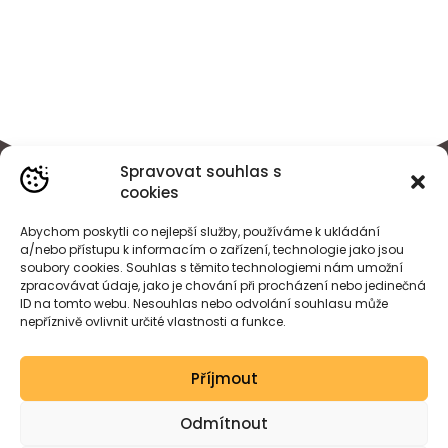
Spravovat souhlas s
cookies
Abychom poskytli co nejlepší služby, používáme k ukládání
a/nebo přístupu k informacím o zařízení, technologie jako jsou
soubory cookies. Souhlas s těmito technologiemi nám umožní
zpracovávat údaje, jako je chování při procházení nebo jedinečná
ID na tomto webu. Nesouhlas nebo odvolání souhlasu může
nepříznivě ovlivnit určité vlastnosti a funkce.
BÁRA
HEJDOVÁ
Příjmout
Created by wessdesign.
Odmítnout