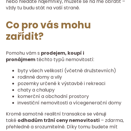
nebo hledáte nájemníky, můžete se na mě obrátit –
vždy tu budu stát na vaší straně.
Co pro vás mohu
zařídit?
Pomohu vám s
prodejem, koupí i
pronájmem
těchto typů nemovitostí:
byty všech velikostí (včetně družstevních)
rodinné domy a vily
pozemky určené k výstavbě i rekreaci
chaty a chalupy
komerční a obchodní prostory
investiční nemovitosti a vícegenerační domy
Kromě samotné realitní transakce se věnuji
také
odhadům tržní ceny nemovitosti
– zdarma,
přehledně a srozumitelně. Díky tomu budete mít