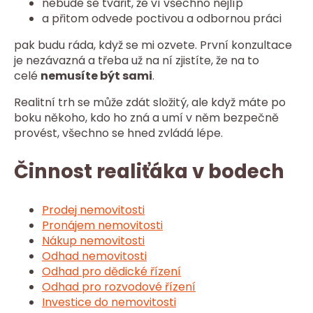
nebude se tvářit, že ví všechno nejlíp
a přitom odvede poctivou a odbornou práci
pak budu ráda, když se mi ozvete. První konzultace
je nezávazná a třeba už na ní zjistíte, že na to
celé
nemusíte být sami
.
Realitní trh se může zdát složitý, ale když máte po
boku někoho, kdo ho zná a umí v něm bezpečně
provést, všechno se hned zvládá lépe.
Činnost realiťáka v bodech
Prodej nemovitosti
Pronájem nemovitosti
Nákup nemovitosti
Odhad nemovitosti
Odhad pro dědické řízení
Odhad pro rozvodové řízení
Investice do nemovitosti