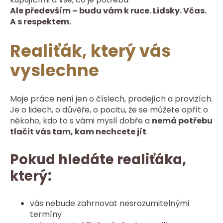
Ale především – budu vám k ruce. Lidsky. Včas.
A s respektem.
Realiťák, který vás
vyslechne
Moje práce není jen o číslech, prodejích a provizích.
Je o lidech, o důvěře, o pocitu, že se můžete opřít o
někoho, kdo to s vámi myslí dobře a
nemá potřebu
tlačit vás tam, kam nechcete jít
.
Pokud hledáte realiťáka,
který:
vás nebude zahrnovat nesrozumitelnými
termíny