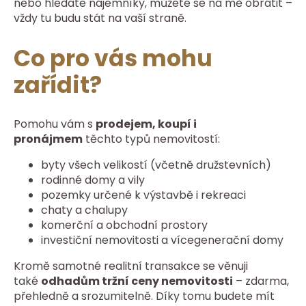
nebo hledáte nájemníky, můžete se na mě obrátit –
vždy tu budu stát na vaší straně.
Co pro vás mohu
zařídit?
Pomohu vám s
prodejem, koupí i
pronájmem
těchto typů nemovitostí:
byty všech velikostí (včetně družstevních)
rodinné domy a vily
pozemky určené k výstavbě i rekreaci
chaty a chalupy
komerční a obchodní prostory
investiční nemovitosti a vícegenerační domy
Kromě samotné realitní transakce se věnuji
také
odhadům tržní ceny nemovitosti
– zdarma,
přehledně a srozumitelně. Díky tomu budete mít