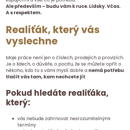
Ale především – budu vám k ruce. Lidsky. Včas.
A s respektem.
Realiťák, který vás
vyslechne
Moje práce není jen o číslech, prodejích a provizích.
Je o lidech, o důvěře, o pocitu, že se můžete opřít o
někoho, kdo to s vámi myslí dobře a
nemá potřebu
tlačit vás tam, kam nechcete jít
.
Pokud hledáte realiťáka,
který:
vás nebude zahrnovat nesrozumitelnými
termíny