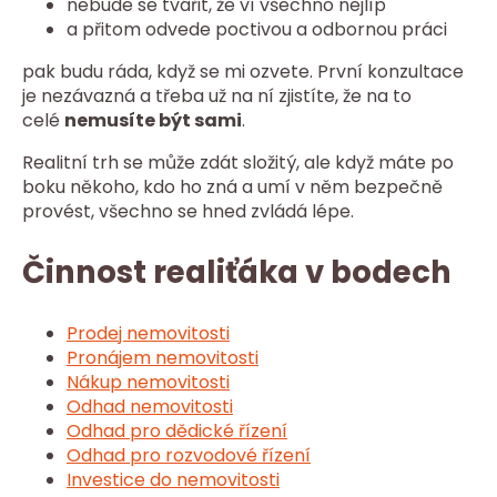
nebude se tvářit, že ví všechno nejlíp
a přitom odvede poctivou a odbornou práci
pak budu ráda, když se mi ozvete. První konzultace
je nezávazná a třeba už na ní zjistíte, že na to
celé
nemusíte být sami
.
Realitní trh se může zdát složitý, ale když máte po
boku někoho, kdo ho zná a umí v něm bezpečně
provést, všechno se hned zvládá lépe.
Činnost realiťáka v bodech
Prodej nemovitosti
Pronájem nemovitosti
Nákup nemovitosti
Odhad nemovitosti
Odhad pro dědické řízení
Odhad pro rozvodové řízení
Investice do nemovitosti