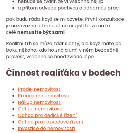
nebude se tvářit, že ví všechno nejlíp
a přitom odvede poctivou a odbornou práci
pak budu ráda, když se mi ozvete. První konzultace
je nezávazná a třeba už na ní zjistíte, že na to
celé
nemusíte být sami
.
Realitní trh se může zdát složitý, ale když máte po
boku někoho, kdo ho zná a umí v něm bezpečně
provést, všechno se hned zvládá lépe.
Činnost realiťáka v bodech
Prodej nemovitosti
Pronájem nemovitosti
Nákup nemovitosti
Odhad nemovitosti
Odhad pro dědické řízení
Odhad pro rozvodové řízení
Investice do nemovitosti