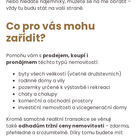
nebo hledáte nájemníky, můžete se na mě obrátit –
vždy tu budu stát na vaší straně.
Co pro vás mohu
zařídit?
Pomohu vám s
prodejem, koupí i
pronájmem
těchto typů nemovitostí:
byty všech velikostí (včetně družstevních)
rodinné domy a vily
pozemky určené k výstavbě i rekreaci
chaty a chalupy
komerční a obchodní prostory
investiční nemovitosti a vícegenerační domy
Kromě samotné realitní transakce se věnuji
také
odhadům tržní ceny nemovitosti
– zdarma,
přehledně a srozumitelně. Díky tomu budete mít