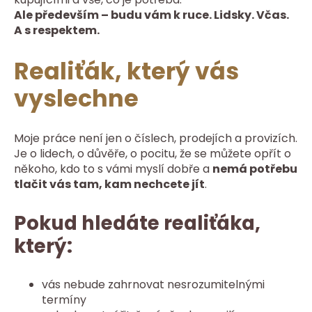
Ale především – budu vám k ruce. Lidsky. Včas.
A s respektem.
Realiťák, který vás
vyslechne
Moje práce není jen o číslech, prodejích a provizích.
Je o lidech, o důvěře, o pocitu, že se můžete opřít o
někoho, kdo to s vámi myslí dobře a
nemá potřebu
tlačit vás tam, kam nechcete jít
.
Pokud hledáte realiťáka,
který:
vás nebude zahrnovat nesrozumitelnými
termíny