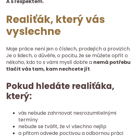
A s respektem.
Realiťák, který vás
vyslechne
Moje práce není jen o číslech, prodejích a provizích.
Je o lidech, o důvěře, o pocitu, že se můžete opřít o
někoho, kdo to s vámi myslí dobře a
nemá potřebu
tlačit vás tam, kam nechcete jít
.
Pokud hledáte realiťáka,
který:
vás nebude zahrnovat nesrozumitelnými
termíny
nebude se tvářit, že ví všechno nejlíp
a přitom odvede poctivou a odbornou práci