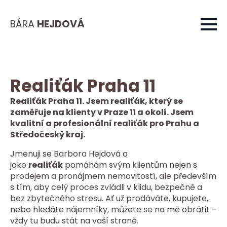
BÁRA
HEJDOVÁ
Realiťák Praha 11
Realiťák Praha 11. Jsem realiťák, který se
zaměřuje na klienty v Praze 11 a okolí. Jsem
kvalitní a profesionální realiťák pro Prahu a
Středočeský kraj.
Jmenuji se Barbora Hejdová a
jako
realiťák
pomáhám svým klientům nejen s
prodejem a pronájmem nemovitostí, ale především
s tím, aby celý proces zvládli v klidu, bezpečně a
bez zbytečného stresu. Ať už prodáváte, kupujete,
nebo hledáte nájemníky, můžete se na mě obrátit –
vždy tu budu stát na vaší straně.