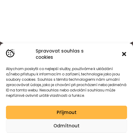
Spravovat souhlas s
cookies
Abychom poskytli co nejlepší služby, používáme k ukládání
a/nebo přístupu k informacím o zařízení, technologie jako jsou
soubory cookies. Souhlas s těmito technologiemi nám umožní
zpracovávat údaje, jako je chování při procházení nebo jedinečná
ID na tomto webu. Nesouhlas nebo odvolání souhlasu může
nepříznivě ovlivnit určité vlastnosti a funkce.
BÁRA
HEJDOVÁ
Příjmout
Created by wessdesign.
Odmítnout