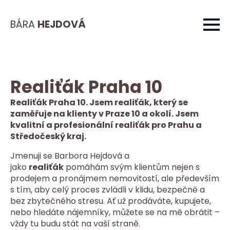
BÁRA
HEJDOVÁ
Realiťák Praha 10
Realiťák Praha 10. Jsem realiťák, který se
zaměřuje na klienty v Praze 10 a okolí. Jsem
kvalitní a profesionální realiťák pro Prahu a
Středočeský kraj.
Jmenuji se Barbora Hejdová a
jako
realiťák
pomáhám svým klientům nejen s
prodejem a pronájmem nemovitostí, ale především
s tím, aby celý proces zvládli v klidu, bezpečně a
bez zbytečného stresu. Ať už prodáváte, kupujete,
nebo hledáte nájemníky, můžete se na mě obrátit –
vždy tu budu stát na vaší straně.