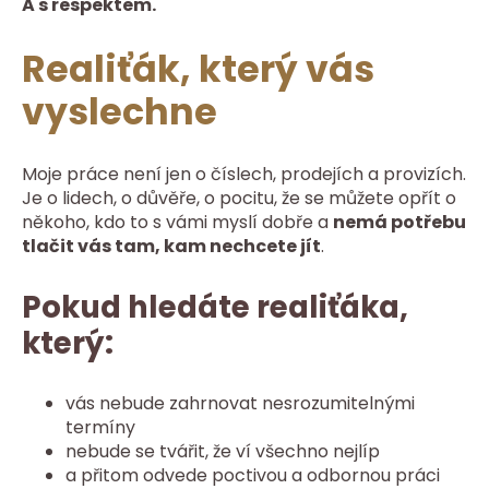
A s respektem.
Realiťák, který vás
vyslechne
Moje práce není jen o číslech, prodejích a provizích.
Je o lidech, o důvěře, o pocitu, že se můžete opřít o
někoho, kdo to s vámi myslí dobře a
nemá potřebu
tlačit vás tam, kam nechcete jít
.
Pokud hledáte realiťáka,
který:
vás nebude zahrnovat nesrozumitelnými
termíny
nebude se tvářit, že ví všechno nejlíp
a přitom odvede poctivou a odbornou práci