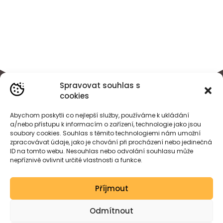
Spravovat souhlas s
cookies
Abychom poskytli co nejlepší služby, používáme k ukládání
a/nebo přístupu k informacím o zařízení, technologie jako jsou
soubory cookies. Souhlas s těmito technologiemi nám umožní
zpracovávat údaje, jako je chování při procházení nebo jedinečná
ID na tomto webu. Nesouhlas nebo odvolání souhlasu může
nepříznivě ovlivnit určité vlastnosti a funkce.
BÁRA
HEJDOVÁ
Příjmout
Created by wessdesign.
Odmítnout