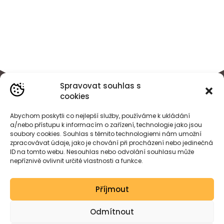
Spravovat souhlas s
cookies
Abychom poskytli co nejlepší služby, používáme k ukládání
a/nebo přístupu k informacím o zařízení, technologie jako jsou
soubory cookies. Souhlas s těmito technologiemi nám umožní
zpracovávat údaje, jako je chování při procházení nebo jedinečná
ID na tomto webu. Nesouhlas nebo odvolání souhlasu může
nepříznivě ovlivnit určité vlastnosti a funkce.
BÁRA
HEJDOVÁ
Příjmout
Created by wessdesign.
Odmítnout