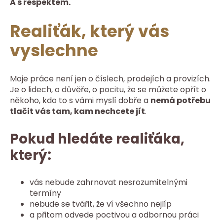
A s respektem.
Realiťák, který vás
vyslechne
Moje práce není jen o číslech, prodejích a provizích.
Je o lidech, o důvěře, o pocitu, že se můžete opřít o
někoho, kdo to s vámi myslí dobře a
nemá potřebu
tlačit vás tam, kam nechcete jít
.
Pokud hledáte realiťáka,
který:
vás nebude zahrnovat nesrozumitelnými
termíny
nebude se tvářit, že ví všechno nejlíp
a přitom odvede poctivou a odbornou práci