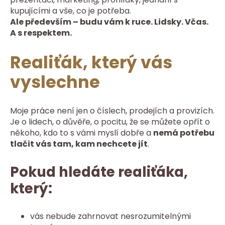
kupujícími a vše, co je potřeba.
Ale především – budu vám k ruce. Lidsky. Včas.
A s respektem.
Realiťák, který vás
vyslechne
Moje práce není jen o číslech, prodejích a provizích.
Je o lidech, o důvěře, o pocitu, že se můžete opřít o
někoho, kdo to s vámi myslí dobře a
nemá potřebu
tlačit vás tam, kam nechcete jít
.
Pokud hledáte realiťáka,
který:
vás nebude zahrnovat nesrozumitelnými