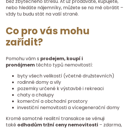
bez zbytečného stresu. Ať už prodáváte, kupujete,
nebo hledáte nájemníky, můžete se na mě obrátit –
vždy tu budu stát na vaší straně.
Co pro vás mohu
zařídit?
Pomohu vám s
prodejem, koupí i
pronájmem
těchto typů nemovitostí:
byty všech velikostí (včetně družstevních)
rodinné domy a vily
pozemky určené k výstavbě i rekreaci
chaty a chalupy
komerční a obchodní prostory
investiční nemovitosti a vícegenerační domy
Kromě samotné realitní transakce se věnuji
také
odhadům tržní ceny nemovitosti
– zdarma,