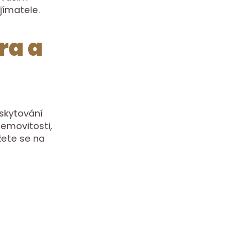
jímatele.
ra a
skytování
nemovitosti,
žete se na