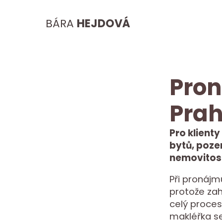
BÁRA
HEJDOVÁ
Pron
Prah
Pro klienty
bytů, poze
nemovitost
Při pronájm
protože zah
celý proces
makléřka s