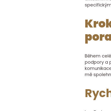
specifickým
Krok
por
Během celé
podpory a p
komunikace
mě spolehn
Rych