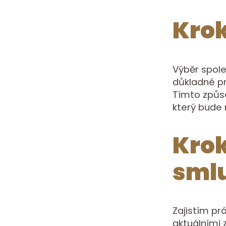
Krok
Výběr spole
důkladné pr
Tímto způso
který bude
Krok
sml
Zajistím pr
aktuálními