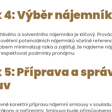
 4: Výběr nájemní
hlivého a solventního nájemníka je klíčový. Prov
ověření potenciálních nájemníků včetně referenc
bem minimalizuji rizika a zajišťuji, že najdeme ná
 respektovat podmínky pronájmu.
 5: Příprava a sprá
uv
ávně korektní přípravu nájemní smlouvy v souladu
 zákony a nařízeními. Smlouva bude přizpůsobena