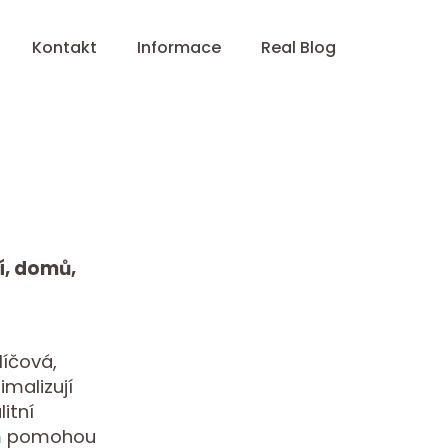
Kontakt
Informace
Real Blog
í, domů,
líčová,
imalizují
itní
ám pomohou