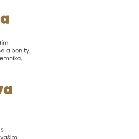
ka
ádím
e a bonity.
jemníka,
va
 s
 vašim