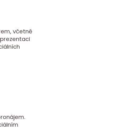
rem, včetně
 prezentaci
ciálních
pronájem.
ciálním