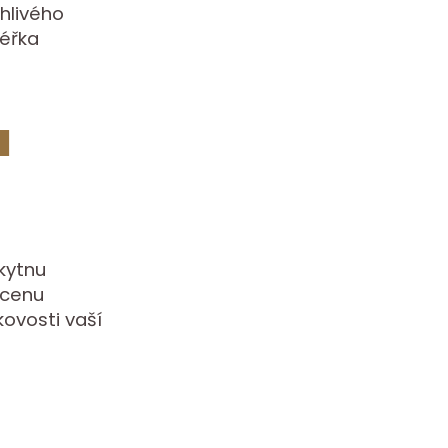
hlivého
léřka
a
skytnu
 cenu
kovosti vaší