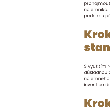
pronajmout 
nájemníka. 
podniknu př
Krok
sta
S využitím 
důkladnou 
nájemného. 
investice d
Krok