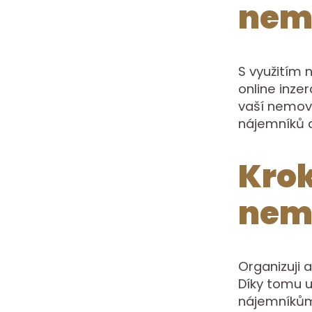
nemo
S využitím 
online inze
vaší nemovi
nájemníků a
Krok
nemo
Organizuji 
Díky tomu u
nájemníkům 