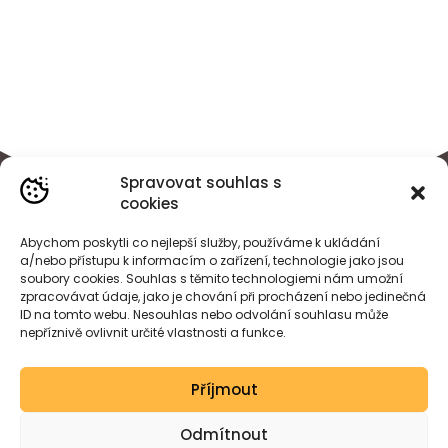
Spravovat souhlas s
cookies
Abychom poskytli co nejlepší služby, používáme k ukládání
a/nebo přístupu k informacím o zařízení, technologie jako jsou
soubory cookies. Souhlas s těmito technologiemi nám umožní
zpracovávat údaje, jako je chování při procházení nebo jedinečná
ID na tomto webu. Nesouhlas nebo odvolání souhlasu může
nepříznivě ovlivnit určité vlastnosti a funkce.
BÁRA
HEJDOVÁ
Příjmout
Created by wessdesign.
Odmítnout