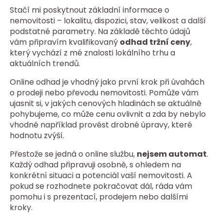
Stačí mi poskytnout základní informace o
nemovitosti – lokalitu, dispozici, stav, velikost a další
podstatné parametry. Na základě těchto údajů
vám připravím kvalifikovaný
odhad tržní ceny
,
který vychází z mé znalosti lokálního trhu a
aktuálních trendů.
Online odhad je vhodný jako první krok při úvahách
o prodeji nebo převodu nemovitosti. Pomůže vám
ujasnit si, v jakých cenových hladinách se aktuálně
pohybujeme, co může cenu ovlivnit a zda by nebylo
vhodné například provést drobné úpravy, které
hodnotu zvýší.
Přestože se jedná o online službu,
nejsem automat
.
Každý odhad připravuji osobně, s ohledem na
konkrétní situaci a potenciál vaší nemovitosti. A
pokud se rozhodnete pokračovat dál, ráda vám
pomohu i s prezentací, prodejem nebo dalšími
kroky.